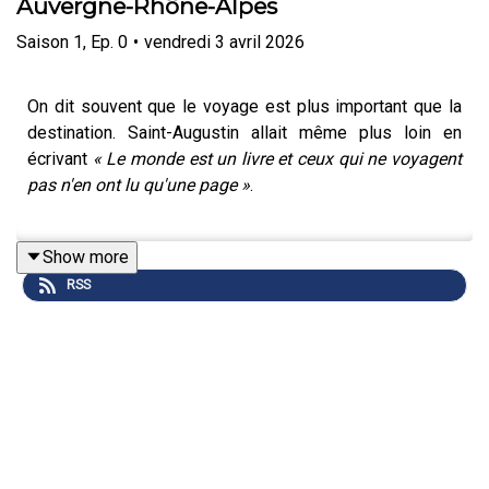
Auvergne-Rhône-Alpes
Saison
1
,
Ep.
0
•
vendredi 3 avril 2026
On dit souvent que le voyage est plus important que la
destination. Saint-Augustin allait même plus loin en
écrivant
« Le monde est un livre et ceux qui ne voyagent
pas n'en ont lu qu'une page »
.
Show more
Eh bien, les deux héros que vous allez découvrir
RSS
s'apprêtent à écrire un sacré chapitre. Voici Jules, un
guide touristique érudit, un peu trop studieux, qui doit
sillonner les routes du Grand Tour mais n'a, hélas, pas le
permis de conduire. On lui adjoint les services de
Mélissa, une conductrice curieuse et spontanée, aux
antipodes de son caractère.