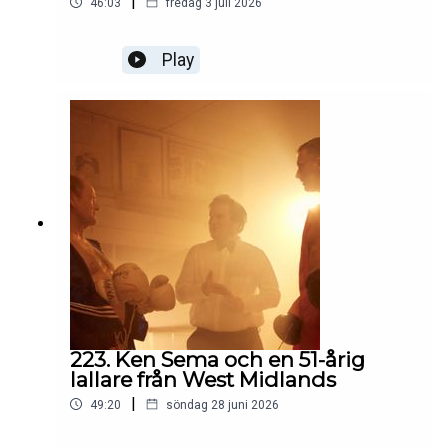
|
46:03
fredag 3 juli 2026
Play
223. Ken Sema och en 51-årig
lallare från West Midlands
|
49:20
söndag 28 juni 2026