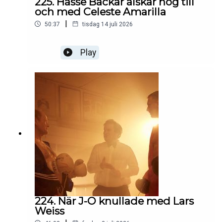
225. Hasse Backar älskar nog till
och med Celeste Amarilla
|
50:37
tisdag 14 juli 2026
Play
224. När J-O knullade med Lars
Weiss