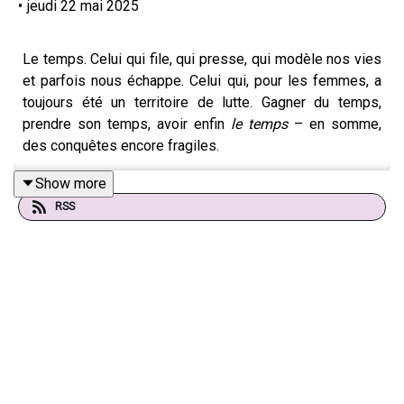
•
jeudi 22 mai 2025
Le temps. Celui qui file, qui presse, qui modèle nos vies
et parfois nous échappe. Celui qui, pour les femmes, a
toujours été un territoire de lutte. Gagner du temps,
prendre son temps, avoir enfin
le temps
– en somme,
des conquêtes encore fragiles.
Show more
RSS
Aujourd’hui, dans une société où tout s’accélère, où
jeunesse rime avec valeur et performance, les femmes
affrontent un paradoxe : elles vivent plus longtemps,
mais leur visibilité sociale, elle, semble expirer
prématurément. L’âgisme les relègue dans l’ombre à
mesure que les années passent, comme si la maturité
féminine devenait suspecte, effaçable.