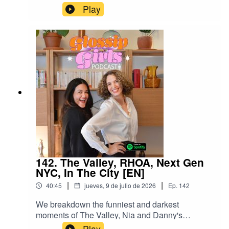
discuss:The Love Island finale The showdown
Play
dinner between Shamea and Porsha on
RHOAJay-Z being 3 hours late to his concert but
bringing Rihanna out on the stage Million Dollar
Nannies Make sure to comment, follow and rate
both of our podcasts. We appreciate it!
142. The Valley, RHOA, Next Gen
NYC, In The City [EN]
|
|
40:45
jueves, 9 de julio de 2026
Ep.
142
We breakdown the funniest and darkest
moments of The Valley, Nia and Danny's
relationship is still a red flag, Janet shares
Play