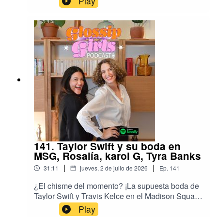
Play
álbum de Madonna Confessions II que nos puso
a bailar sin parar y el concierto de Bad Bunny en
Marsella que nos brindó terapia para lidiar con
nuestras emociones como latinas viviendo en
Francia.
141. Taylor Swift y su boda en
MSG, Rosalía, karol G, Tyra Banks
|
|
31:11
jueves, 2 de julio de 2026
Ep.
141
¿El chisme del momento? ¡La supuesta boda de
Taylor Swift y Travis Kelce en el Madison Square
Garden! ¿Es esto un "Glow" épico o una cortina
Play
de humo gigante? Analizamos los reportes del