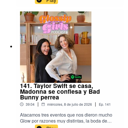
something very personal, Kristen and Luke are
still struggling and Lala is ready to go POP POP
POP. I also talked about what an amazing
season RHOA is having, glad that Next Gen NYC
is back.
141. Taylor Swift se casa,
Madonna se confiesa y Bad
Bunny perrea
|
|
39:04
miércoles, 8 de julio de 2026
Ep.
141
Atacamos tres eventos que nos dieron mucho
Glow por razones muy distintas, la boda de
Taylor Swift que nos dió mucho Glossip, el nuevo