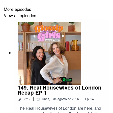
desmenuzamos los chismes de la semana:
El nuevo documental de
Charlie Sheen
, una
More episodes
confesión brutal sobre Hollywood, excesos y
View all episodes
redención.
Justin y Hailey Bieber celebran 7 años de
matrimonio con un “wall art” lleno de reglas
familiares — ¿glow o demasiado espiritual para
Instagram?
🌹 Taylor Frankie Paul de Secret Lives of Mormon
Wives es la próxima
Bachelorette
.
Síguenos para más Glossip en Instagram
y si te ha
gustado este episodio ¡suscríbete y deja un comentario!
149. Real Housewives of London
Recap EP 1
|
|
38:12
lunes, 3 de agosto de 2026
Ep.
149
The Real Housewives of London are here, and