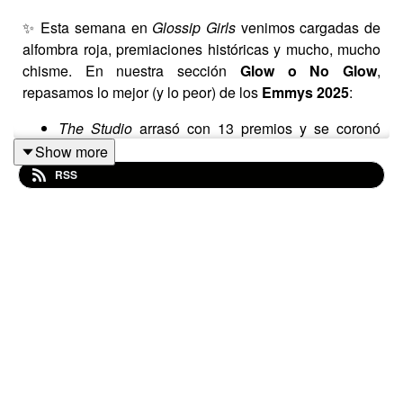
✨ Esta semana en
Glossip Girls
venimos cargadas de
alfombra roja, premiaciones históricas y mucho, mucho
chisme. En nuestra sección
Glow o No Glow
,
repasamos lo mejor (y lo peor) de los
Emmys 2025
:
The Studio
arrasó con 13 premios y se coronó
como la comedia más premiada en una sola
Show more
temporada.
RSS
Owen Cooper, con solo 15 años, se convirtió en el
ganador más joven de la historia gracias a su
impactante papel en
Adolescence
.
Meghan Statler apareció en jeans en la red carpet
(¿icono relajado o falta de respeto?).
White Lotus
quedó prácticamente olvidada,
llevándose solo un premio para Cristobal Tapia de
Veer, mientras la próxima temporada ya prepara
su locación en Francia.
Pero no todo es Emmys… también