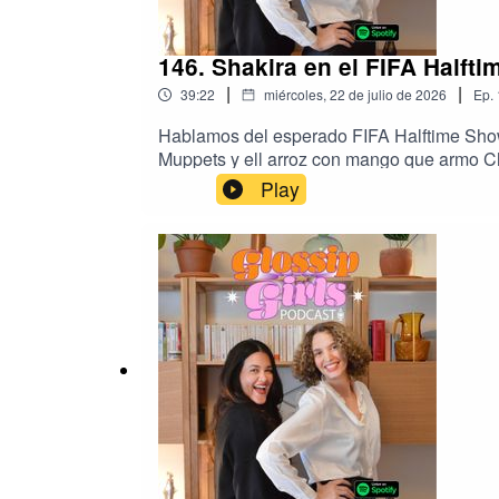
146. Shakira en el FIFA Halft
|
|
39:22
miércoles, 22 de julio de 2026
Ep.
Hablamos del esperado FIFA Halftime Show
Muppets y ell arroz con mango que armo C
por la Cienciología? ¿Qué hay de cierto de
Play
firmado por Matières Fécales, y cómo, incl
también de la inesperada boda de Mel C (Sp
con una de las historias culturales más c
Portman, y el debate que ha generado en el
este episodio con esa persona que siempre 