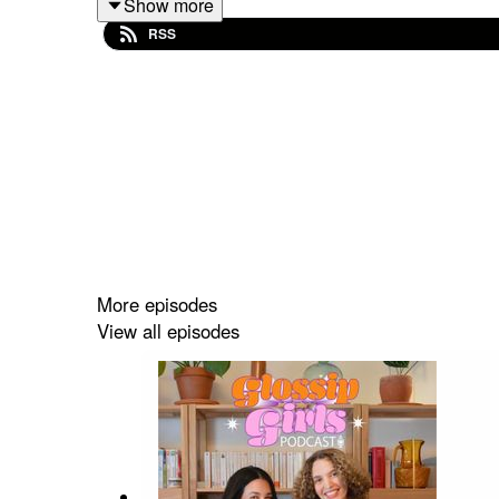
Show more
Martha Stewart y su brindis con Ron Brugal.
RSS
La primera colección de Demna para Gucci.
James Van Der Beek dice “no” a la reunión
La residencia de Bad Bunny en Puerto Rico 
Además, en
Bravo News
desglosamos el tan esp
Síguenos para más Glossip en Instagram
y si te 
More episodes
View all episodes