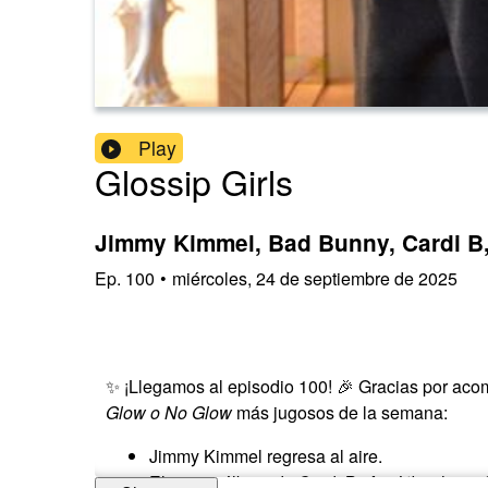
Play
Glossip Girls
Jimmy Kimmel, Bad Bunny, Cardi B
Ep.
100
•
miércoles, 24 de septiembre de 2025
✨ ¡Llegamos al episodio 100! 🎉 Gracias por aco
Glow o No Glow
más jugosos de la semana:
Jimmy Kimmel regresa al aire.
El nuevo álbum de Cardi B:
Am I the drama