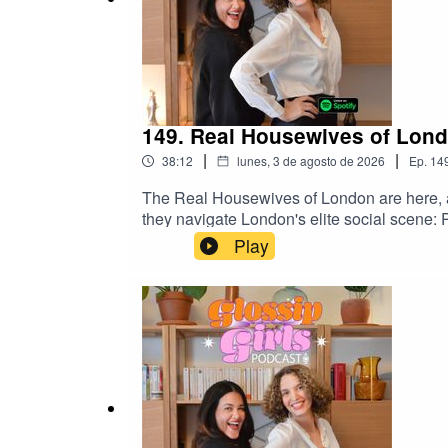
149. Real Housewives of Lon
|
|
38:12
lunes, 3 de agosto de 2026
Ep.
14
The Real Housewives of London are here, an
they navigate London's elite social scene:
Amanda hosts a lavish International Women'
Play
confronts Juliet Mayhew, setting the tone fo
celebrates International Women's Day, which
tension, we're sharing our unfiltered opini
us for plenty of laughs, hot es, and, of cours