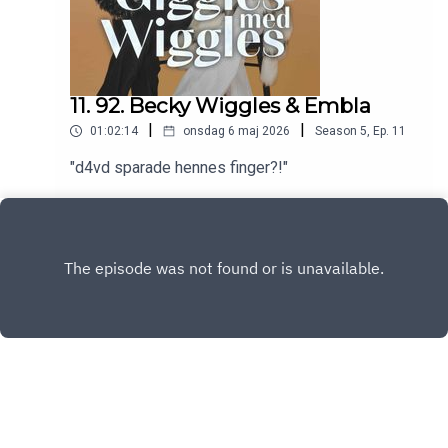
11. 92. Becky Wiggles & Embla
|
|
01:02:14
onsdag 6 maj 2026
Season
5
,
Ep.
11
"d4vd sparade hennes finger?!"
Play
Copyright
RUHN Media AB