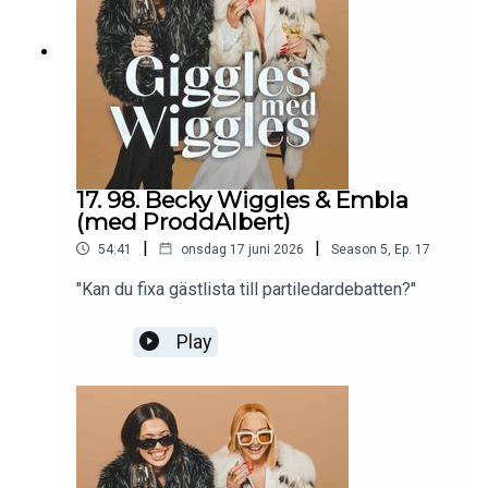
17. 98. Becky Wiggles & Embla
(med ProddAlbert)
|
|
54:41
onsdag 17 juni 2026
Season
5
,
Ep.
17
"Kan du fixa gästlista till partiledardebatten?"
Play