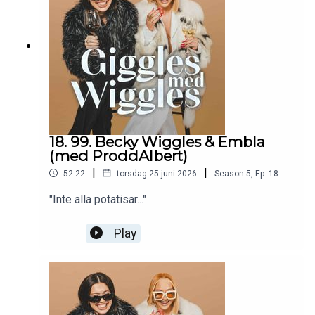
18. 99. Becky Wiggles & Embla
(med ProddAlbert)
|
|
52:22
torsdag 25 juni 2026
Season
5
,
Ep.
18
"Inte alla potatisar..."
Play