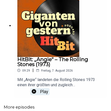
HitBit: „Angie“ – The Rolling
Stones (1973)
|
09:29
Freitag, 7. August 2026
Mit „Angie“ landeten die Rolling Stones 1973
einen ihrer größten und zugleich
ungewöhnlichsten Hits. Die gefühlvolle Ballade
Play
unterscheidet sich deutlich vom sonst raueren
Sound der Band und wirft bis heute Fragen nach
der wahren Bedeutung und der titelgebenden
More episodes
„Angie“ auf. Jonas und Stefan gehen im HitBit den