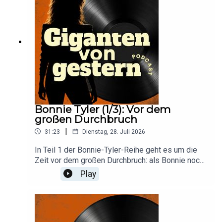
hört ihr den offiziellen Trailer.-----Die offizielle
Giganten von gestern-PLAYLIST gibt’s
hier:https://open.spotify.com/playlist/77rbcwWU
dYWWb6egWYxKpA?
si=d98f5e8580114f7e&pt=68cc01b885654f4f1c
473d2939d7a3ea------PODCAST
UNTERSTÜTZEN und Bonusfolgen hören im
PREMIUM-
KANAL:https://steady.page/de/gigantenvongeste
rn-------Mehr Updates auf
Bonnie Tyler (1/3): Vor dem
Instagram:@gigantenvongestern
großen Durchbruch
|
31:23
Dienstag, 28. Juli 2026
In Teil 1 der Bonnie-Tyler-Reihe geht es um die
Zeit vor dem großen Durchbruch: als Bonnie noch
Gaynor Hopkins hieß, tagsüber im
Play
Lebensmittelladen arbeitete und nachts in
verrauchten Pubs sang. Gleichzeitig führt ihre
Geschichte Stefan und Jonas auch zu
nachdenklichen Momenten über das Leben, seine