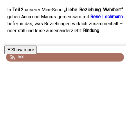
In
Teil 2
unserer Mini-Serie
„Liebe. Beziehung. Wahrheit.“
gehen Anna und Marcus gemeinsam mit
René Lochmann
tiefer in das, was Beziehungen wirklich zusammenhält –
oder still und leise auseinanderzieht:
Bindung
.
Show more
Wir sprechen darüber, warum Bindung uns Sicherheit gibt
RSS
– und warum wir trotzdem manchmal in Beziehungen
bleiben, die uns nicht guttun. Warum
emotionale
Unterstützung
nicht „nice to have“ ist, sondern ein
Grundbedürfnis. Und weshalb unser Körper oft ehrlicher
ist als unser Kopf: Körpersprache kann nicht lügen – und
Bedürfnisse lassen sich nicht dauerhaft wegdenken.
Ein großes Thema dieser Folge:
Prägung
.