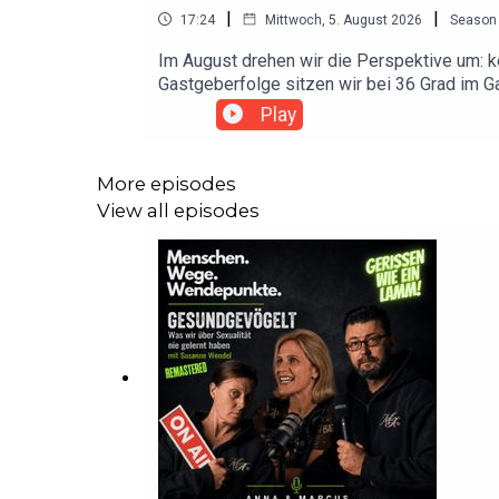
|
|
17:24
Mittwoch, 5. August 2026
Season
Im August drehen wir die Perspektive um: ke
Gastgeberfolge sitzen wir bei 36 Grad im 
eigentlich nicht besonders mag.Dann wird a
Play
Menschen uns erkennen und sich über den Po
dieser eine ungefragte, verletzende oder b
verunsichert hat, als sie es eigentlich wo
More episodes
eigenen Erfahrung?Eine ehrliche Gastgeberfo
View all episodes
Dach holt.