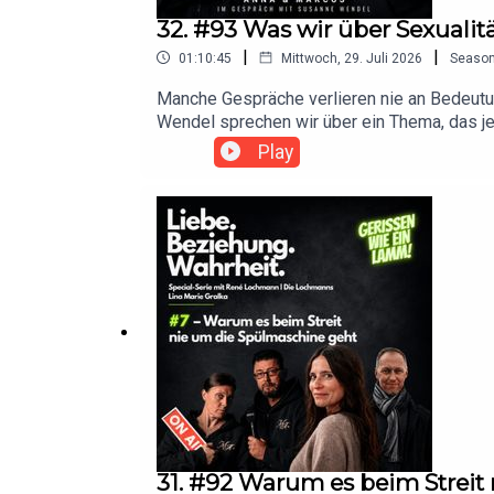
32. #93 Was wir über Sexualit
|
|
01:10:45
Mittwoch, 29. Juli 2026
Seaso
Manche Gespräche verlieren nie an Bedeutun
Wendel sprechen wir über ein Thema, das je
es uns so schwer, über unsere Wünsche zu 
Play
Pornografie, Medien und Social Media unser 
Selbstwert, Lust, Kommunikation, Untreue, Pa
Perfektion.Ein ehrliches Gespräch, das zum
betrachten.Als besonderes Geschenk für uns
erfährst du:Warum offene Kommunikation der
Pornografie und Medien auf unser Sexualbi
Unzufriedenheit steckenWeshalb Neugier und
miteinander verbunden sindMehr über Susa
wendel.live/b%C3%BCcher/Hier gibt es das
31. #92 Warum es beim Streit