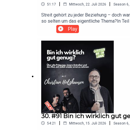
|
|
51:17
Mittwoch, 22. Juli 2026
Season
6
Streit gehört zu jeder Beziehung – doch w
so selten um das eigentliche Thema?In Tei
Paarcoach Lina Marie Gralka über Trigger, S
Play
ist Systemische Paarchoachin und Expertin 
Konflikte besser zu verstehen, emotional
am meisten, die wir am meisten lieben? Was
führen?Eine Folge voller persönlicher Erfah
möchten.Hier gibt es alle Infos zu Lina Mar
Gralkahttps://www.instagram.com/beziehu
ergänzende Buch zur Serie "Liebe. Beziehung
Gralka, René Lochmann, Liebe, Bindung, Kon
30. #91 Bin ich wirklich gut 
|
|
54:21
Mittwoch, 15. Juli 2026
Season
6