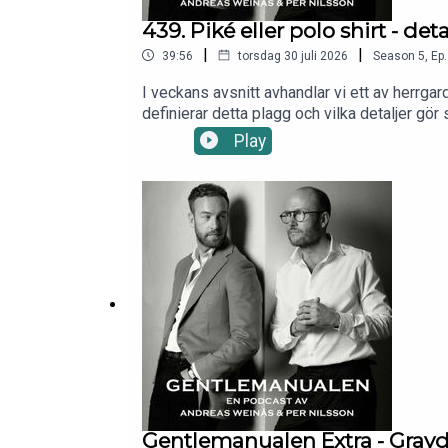
439. Piké eller polo shirt - de
|
|
39:56
torsdag 30 juli 2026
Season
5
,
Ep.
I veckans avsnitt avhandlar vi ett av herrg
definierar detta plagg och vilka detaljer gör
med Omega i form av en mycket exklusiv "O
Play
Gentlemanualen Extra - Grayd