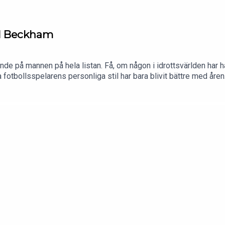
id Beckham
nde på mannen på hela listan. Få, om någon i idrottsvärlden har
tta fotbollsspelarens personliga stil har bara blivit bättre med år
s" typiska stil.