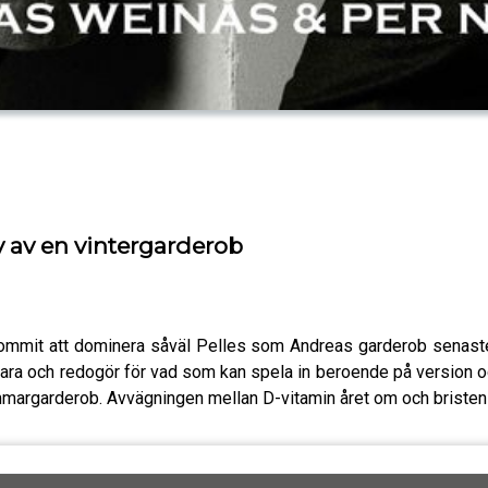
v av en vintergarderob
 kommit att dominera såväl Pelles som Andreas garderob senaste
vara och redogör för vad som kan spela in beroende på version oc
mmargarderob. Avvägningen mellan D-vitamin året om och bristen 