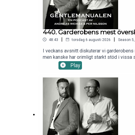
440. Garderobens mest övers
|
|
48:43
torsdag 6 augusti 2026
Season
5
I veckans avsnitt diskuterar vi garderoben
men kanske har orimligt starkt stöd i vissa
prägel som man kan minnas långt efter fest
Play