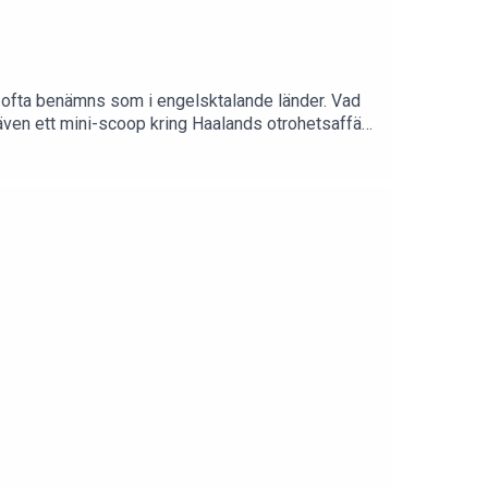
de ofta benämns som i engelsktalande länder. Vad
er även ett mini-scoop kring Haalands otrohetsaffär