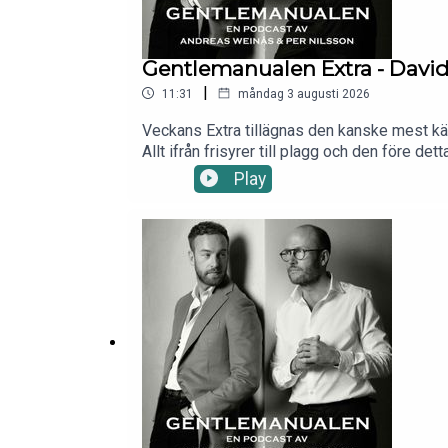
Gentlemanualen Extra - Dav
|
11:31
måndag 3 augusti 2026
Veckans Extra tillägnas den kanske mest kä
Allt ifrån frisyrer till plagg och den före de
och perfekta slipsknutar är alla inslag i "Beck
Play