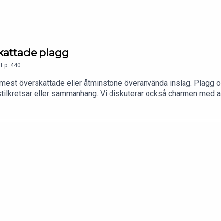
kattade plagg
,
Ep.
440
s mest överskattade eller åtminstone överanvända inslag. Plagg 
 stilkretsar eller sammanhang. Vi diskuterar också charmen med 
en eller födelsedagen.