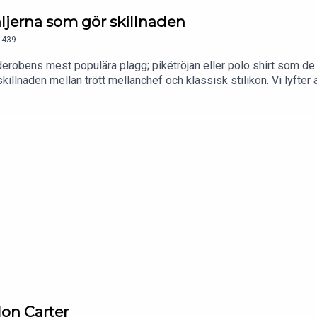
taljerna som gör skillnaden
439
arderobens mest populära plagg; pikétröjan eller polo shirt som 
 skillnaden mellan trött mellanchef och klassisk stilikon. Vi lyft
ff Catalogue" Speedmaster.
on Carter