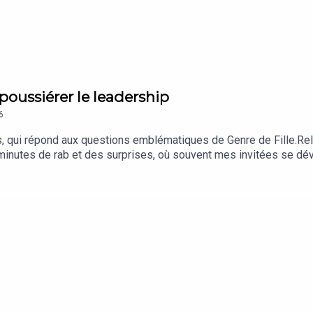
▬▬▬▬
ussiérer le leadership
6
i > Rédiger un avis
) 🙏
 qui répond aux questions emblématiques de Genre de Fille.Relat
s minutes de rab et des surprises, où souvent mes invitées se dé
 suivre Cherchez le Garçon et Genre de Fille sur Instagram pou
e Fille et faites un don sur Tipee ▬▬▬▬▬▬ Et n'oubliez surto
e Podcast (ici > Rédiger un avis) 🙏