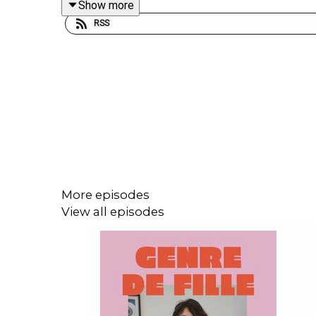
Show more
RSS
💡 Dans cet épisode on a parlé en vrac de missio
dans laquelle elle raconte sa reconversion, elle par
authentique", alors qu'on nous a souvent appris à di
⚡ On a aussi parlé de jeûne, de ressentir de la gr
Comment se rapprocher de ce qui est juste pour nou
yoga qu'enseigne Anne. Garder aussi son libre arbi
ressent quand on pratique le kundalini. Et d'autre
More episodes
View all episodes
Merci Anne pour cet échange généreux et inspirant
Vous pouvez aussi suivre
Genre de Fille
sur Insta