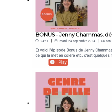
🎙 Soutenez Genre de Fille gratuitement ▬▬
BONUS - Jenny Chammas, dépo
1. Abonnez-vous 🔔 pour ne rien manquer
|
|
04:51
mardi 24 septembre 2024
Saison
2. Laissez un avis sur ma page Apple Podcast (
ic
Et voici l'épisode Bonus de Jenny Chammas,
ce qui la met en colère etc., c'est quelque
de Les belles fréquences.Vous pouvez aussi
Play
et de femmes engagées🎙 Soutenez Genre d
manquer2. Laissez un avis sur ma page Appl