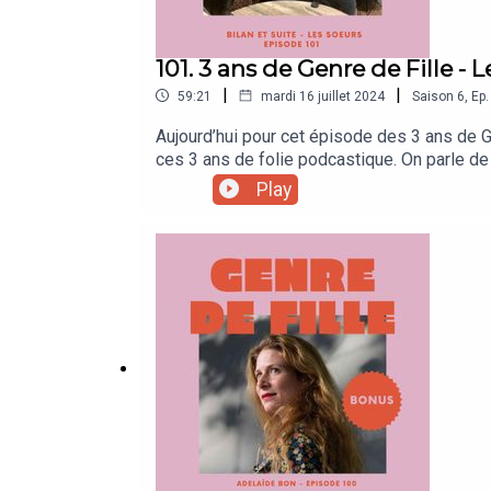
101. 3 ans de Genre de Fille - 
|
|
59:21
mardi 16 juillet 2024
Saison
6
,
Ep.
Aujourd’hui pour cet épisode des 3 ans de G
ces 3 ans de folie podcastique. On parle de 
qu'elles se sentent obligées d'écouter mon p
Play
le lancement de Cherchez Le Garçon, mon éta
écouté et monté : "Bravo pour tout ce que tu
j'aurais pu couper un bout de la phrase pour
soutien. Sans vous je n'aurais jamais tenue
pouvez aussi suivre Cherchez le Garçon et 
Soutenez Genre de Fille et faites un don 
ma page Apple Podcast (ici > Rédiger un av