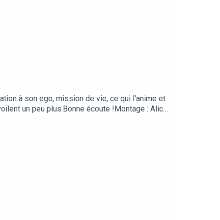
ion à son ego, mission de vie, ce qui l'anime et
voilent un peu plus.Bonne écoute !Montage : Alice
r pouvoir découvrir d'autres interviews d'hommes
ut pas de :1. Abonnez-vous 🔔 pour ne rien