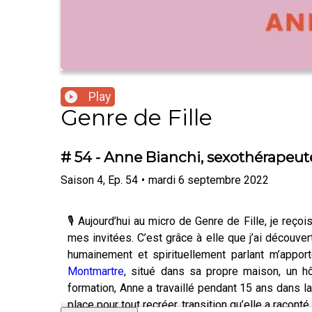
Play
Genre de Fille
# 54 - Anne Bianchi, sexothérapeut
Saison
4
,
Ep.
54
•
mardi 6 septembre 2022
🎙️ Aujourd’hui au micro de Genre de Fille, je reç
mes invitées. C’est grâce à elle que j’ai découve
humainement et spirituellement parlant m’app
Montmartre
, situé dans sa propre maison, un hô
formation, Anne a travaillé pendant 15 ans dans la
place pour tout recréer, transition qu’elle a raco