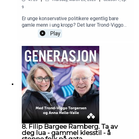
9
Er unge konservative politikere egentlig bare
gamle menn i ung kropp? Det lurer Trond-Viggo
og Anna på når de får besøk av leder for unge
Play
Høyre, Ola Svenneby. Hva er egentlig
konservatisme og hva gjør en homofil politiker når
han ønsker seg barn, men er skeptisk til surrogati
som politiker? Tre generasjoner prøver å forstå
hverandre!
8. Filip Bargee Ramberg. Ta av
deg lua - gammel klesstil - å
stoppe folk på gata