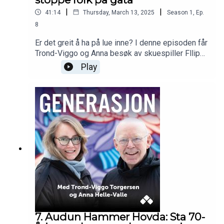
|
|
41:14
Thursday, March 13, 2025
Season
1
,
Ep.
8
Er det greit å ha på lue inne? I denne episoden får
Trond-Viggo og Anna besøk av skuespiller Fllip
Bargee Ramberg, aktuell som i gangsterserien
Play
FLUS. De prater om klesstiller, hvordan det er
mulig å være en veldig sjenert skuespiller og
Trond-Viggo røper at han egentlig vil være en
slem gammel fyr. Tre generasjoner prøver å forstå
hverandre!
7. Audun Hammer Hovda: Sta 70-