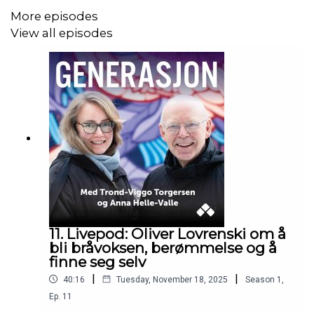
det som skurret tidlig, kampen for å få hjelp og
More episodes
hvordan familien til slutt ble et lag.Trenger du å
View all episodes
snakke med noen etter å ha hørt på denne
episoden?Demenslinjen: 23 12 00 40.Mental
helses hjelpetelefon: 116 123.Alarmtelefonen for
barn og unge: 116 111.Unge likepersoner i
Nasjonalforeningen for folkehelsen:
www.nasjonalforeningen.no/ung-
parorende/Landsdekkende tilbud for barn og
unge som har en forelder med demens:
www.tidtilåværeung.no. Produsert av Nasjonalt
senter for aldring og helse, i samarbeid med
Nasjonalforeningen for folkehelsen, på oppdrag
fra Helsedirektoratet som en del av
pårørendetiltakene i regjeringens Demensplan.
11. Livepod: Oliver Lovrenski om å
bli bråvoksen, berømmelse og å
finne seg selv
|
|
40:16
Tuesday, November 18, 2025
Season
1
,
Ep.
11