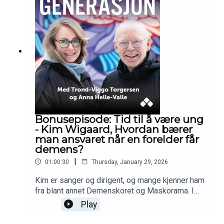
Bonusepisode: Tid til å være ung
- Kim Wigaard, Hvordan bærer
man ansvaret når en forelder får
demens?
|
01:00:30
Thursday, January 29, 2026
Kim er sanger og dirigent, og mange kjenner ham
fra blant annet Demenskoret og Maskorama. I
årets første episode av podkasten Tid til å være
Play
ung forteller han om hvordan det var å være ung
pårørende til en pappa med demens: avstanden,