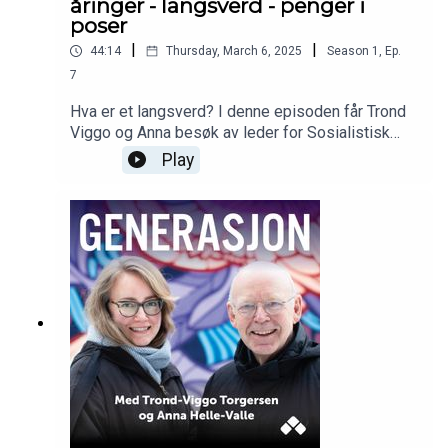
åringer - langsverd - penger i
poser
|
|
44:14
Thursday, March 6, 2025
Season
1
,
Ep.
7
Hva er et langsverd? I denne episoden får Trond
Viggo og Anna besøk av leder for Sosialistisk
Ungdom Audun Hammer Hovda. De blir enige om
Play
at tilgang til bolig og penger skiller generasjoner
fra hverandre, og det ser mørkt ut i verden sier
Audun, men det er ikke Trond-Viggo enig i. Også
blir det snakk om langsverd. Kanskje langsverd er
løsningen?