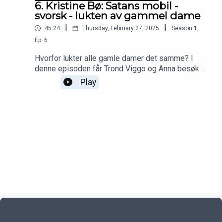
6. Kristine Bø: Satans mobil -
svorsk - lukten av gammel dame
|
|
45:24
Thursday, February 27, 2025
Season
1
,
Ep.
6
Hvorfor lukter alle gamle damer det samme? I
denne episoden får Trond Viggo og Anna besøk
av sanger og låtskriver Kristine Bø som blant
Play
annet synger om lukten av sin bestemor. Er det en
fordom eller er det en hyllest av den eldre
generasjonen? Episoden slutter med et nydelig
bilde fra Kristine på det å bli eldre.