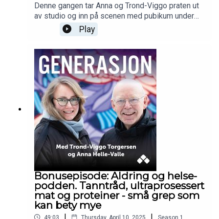
Denne gangen tar Anna og Trond-Viggo praten ut
av studio og inn på scenen med pubikum under
Lillestrøm kulturkonferanse 2025. Kveldens gjest
Play
fra den yngre grenerasjon er
suksessforfatter Oliver Lovrenski.Sammen
snakker de om å bli bråvoksen, om berømmelse
og forventninger – og om hvem som får dem til å
bli skikkelig starstruck. Trond-Viggo hevder at det
å bli eldre faktisk er bedre enn å være ung … men
er Oliver enig? En varm, ærlig og morsom live-
samtale om alder, berømmelse, Bibelen og den
fineste meldingen Oliver noensinne har fått.
Bonusepisode: Aldring og helse-
podden. Tanntråd, ultraprosessert
mat og proteiner - små grep som
kan bety mye
|
|
49:03
Thursday, April 10, 2025
Season
1