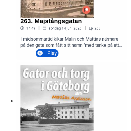
263. Majstångsgatan
|
|
14:49
söndag 14 juni 2026
Ep.
263
I midsommartid kikar Malin och Mattias närmare
på den gata som fått sitt namn "med tanke på att
den öppna platsen Silverkällan, som gatan mynnar
Play
ut i, syntes lämpa sig för resande av
majstång."Foto: Majstångsgatan 11 Majorna