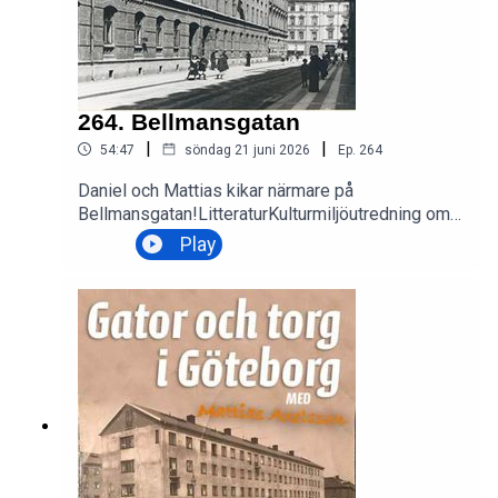
264. Bellmansgatan
|
|
54:47
söndag 21 juni 2026
Ep.
264
Daniel och Mattias kikar närmare på
Bellmansgatan!LitteraturKulturmiljöutredning om
LorensbergsgatanHistorik | Sigrid Rudebecks
Play
Gymnasium