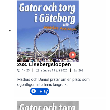
268. Lisebergsloopen
|
|
14:25
söndag 19 juli 2026
Ep.
268
Mattias och Daniel pratar om en plats som
egentligen inte finns längre -
Lisebergsloopen.LitteraturLisepedia - Lisebergs
Play
historiska uppslagsverk Loopen - in
memoriamLisebergs LoopenLooping Star -
Nagashima Spa Land (Kuwana, Mie, Japan)