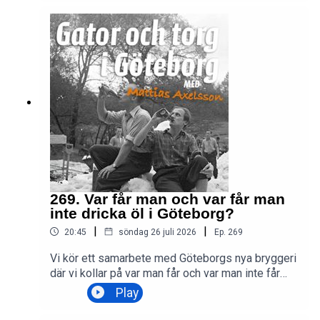
269. Var får man och var får man
inte dricka öl i Göteborg?
|
|
20:45
söndag 26 juli 2026
Ep.
269
Vi kör ett samarbete med Göteborgs nya bryggeri
där vi kollar på var man får och var man inte får
dricka öl i Göteborg.
Play