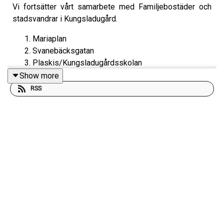
Vi fortsätter vårt samarbete med Familjebostäder och
stadsvandrar i Kungsladugård.
Mariaplan
Svanebäcksgatan
Plaskis/Kungsladugårdsskolan
Silverkällan
Show more
Carnegiegatan/Engelska parken
RSS
Carnegies arbetarbostäder vid Karl Johansgatan