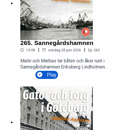
265. Sannegårdshamnen
|
|
19:08
söndag 28 juni 2026
Ep.
265
Malin och Mattias tar båten och åker runt i
Sannegårdshamnen.Eriksberg Lindholmen
Götaverken Lundby Göteborgsleran - hotet från
Play
underjorden som orsakar skred, gör alla byggen
dyra och som finns i vår dna | Göteborgs-Posten