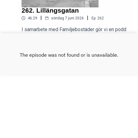
262. Lillängsgatan
|
|
46:29
söndag 7 juni 2026
Ep.
262
I samarbete med Familjebostäder gör vi en podd
och en stadsvandring i deras bostadsområde vid
Lillängsgatan i södra Änggården.
Play
Copyright
Reostat Media AB
Hosted with ❤️ by
Acast