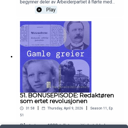
begynner deler av Arbeiderpartiet å flørte med
revolusjon. Den sosialistiske redaktøren av
Play
vittighetsmagasinet Hvepsen, Hans Østerholt,
ønsker ikke at partiet skal ty til voldelige midler.
Han, og arméen sin av vitsemakere, bruker
våpenet de mestrer best mot de revolusjonære:
humor.
51. BONUSEPISODE: Redaktøren
som ertet revolusjonen
|
|
31:58
Thursday, April 9, 2026
Season
11
,
Ep.
51
På starten av 1900-tallet var vittighetsblader