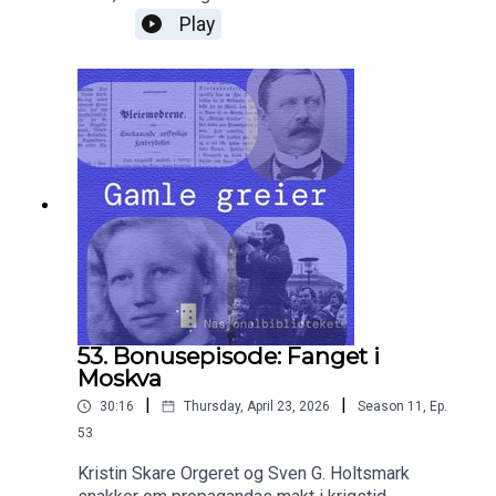
Sovjetisk motstand.
Play
53. Bonusepisode: Fanget i
Moskva
|
|
30:16
Thursday, April 23, 2026
Season
11
,
Ep.
53
Kristin Skare Orgeret og Sven G. Holtsmark