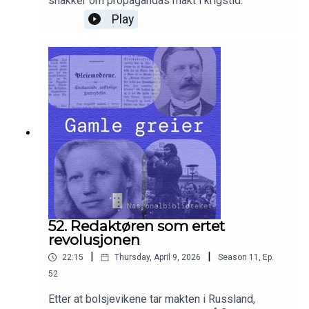
snakker om propagandas makt i krigstid.
Play
52. Redaktøren som ertet
revolusjonen
|
|
22:15
Thursday, April 9, 2026
Season
11
,
Ep.
52
Etter at bolsjevikene tar makten i Russland,