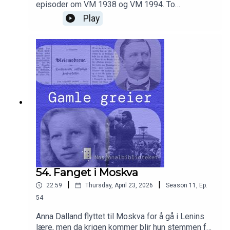
episoder om VM 1938 og VM 1994. To
mesterskap fra to ulike epoker i verdenshistorien.
Play
54. Fanget i Moskva
|
|
22:59
Thursday, April 23, 2026
Season
11
,
Ep.
54
Anna Dalland flyttet til Moskva for å gå i Lenins
lære, men da krigen kommer blir hun stemmen for