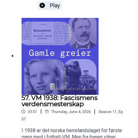
Thorstvedt og lagkameratene møter på mange
Play
andre utfordringer, enn kun motstanderne på
banen.
57. VM 1938: Fascismens
verdensmesterskap
|
|
33:01
Thursday, June 4, 2026
Season
11
,
Ep.
57
I 1938 er det norske herrelandslaget for første
gang med i fotball-VM. Men fra banen vitner