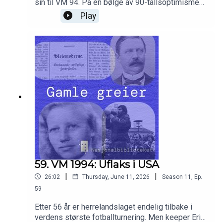
sin til VM 94. På en bølge av 90-tallsoptimisme
trodde stadig flere at Norge kunne nå
Play
verdenstoppen. Sportsjournalist Karen-Marie
Ellefsen, keeper Erik Thorstvedt, og
kulturredaktør Bernhard Ellefsen husker det godt.
59. VM 1994: Uflaks i USA
|
|
26:02
Thursday, June 11, 2026
Season
11
,
Ep.
59
Etter 56 år er herrelandslaget endelig tilbake i
verdens største fotballturnering. Men keeper Erik