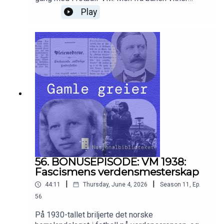
toppscorer Arne Brustad at turneringen blir holdt i
Play
en verden på randen av krig.
56. BONUSEPISODE: VM 1938:
Fascismens verdensmesterskap
|
|
44:11
Thursday, June 4, 2026
Season
11
,
Ep.
56
På 1930-tallet briljerte det norske