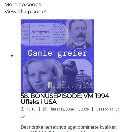
More episodes
View all episodes
58. BONUSEPISODE: VM 1994
Uflaks i USA
|
|
46:18
Thursday, June 11, 2026
Season
11
,
Ep.
58
Det norske herrelandslaget dominerte kvaliken