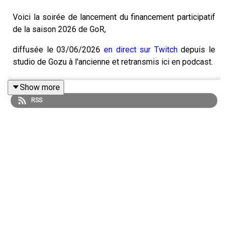
Voici la soirée de lancement du financement participatif
de la saison 2026 de GoR,
diffusée le 03/06/2026
en direct sur Twitch
depuis le
studio de Gozu à l'ancienne et retransmis ici en podcast.
Show more
RSS
❗Participez au financement participatif sur
ULULE
pour la
prochaine saison ❗
Une soirée animée par
MisterMv
,
Fibre Tigre
,
Lâm
,
Lydia
et
Daz
Une production
Gozulting