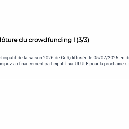
de podcasts:
rss.acast.com/game-of-roles-magic
ture du crowdfunding ! (3/3)
er
articipatif de la saison 2026 de GoR,diffusée le 05/07/2026 en d
rticipez au financement participatif sur ULULE pour la prochaine 
pour la prochaine saison ❗
ais également Victor et LaurèneUne production GozultingMontag
r/podcast/game…ic/id1350491357Ecoutez Game of Roles sur n'i
Rejoignez-nous :Sur le twitter de Qualiter : twitter.com/dequal