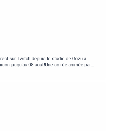
irect sur Twitch depuis le studio de Gozu à
saison jusqu'au 08 aout❗Une soirée animée par
e du podcast par Zu====Ecoutez Game of Roles
mporte quelle app de
iterSur la chaine Twitch de