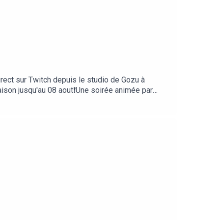
irect sur Twitch depuis le studio de Gozu à
saison jusqu'au 08 aout❗Une soirée animée par
e du podcast par Zu====Ecoutez Game of Roles
mporte quelle app de
iterSur la chaine Twitch de