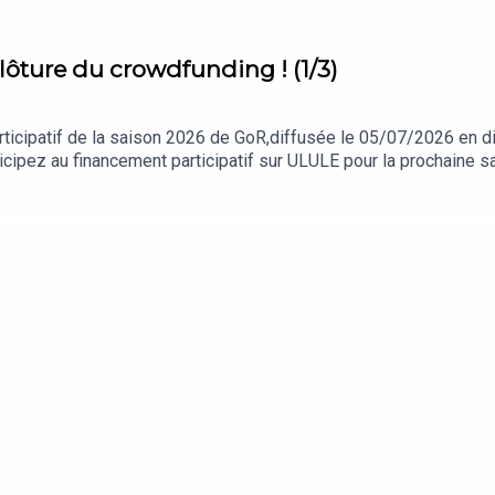
ture du crowdfunding ! (1/3)
articipatif de la saison 2026 de GoR,diffusée le 05/07/2026 en d
rticipez au financement participatif sur ULULE pour la prochaine 
ais également Victor et LaurèneUne production GozultingMontag
r/podcast/game…ic/id1350491357Ecoutez Game of Roles sur n'i
Rejoignez-nous :Sur le twitter de Qualiter : twitter.com/dequal