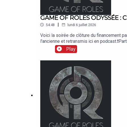
GAME OF ROLES ODYSSÉE : Clô
|
54:48
lundi 6 juillet 2026
Voici la soirée de clôture du financement p
l'ancienne et retransmis ici en podcast.❗Pa
MisterMv, Fibre Tigre, Lâm, Lydia, Daz, m
Play
sur Apple Podcasts: podcasts.apple.com/f
podcasts: rss.acast.com/game-of-roles-magic
Qualiter: twitch.tv/dequaliter