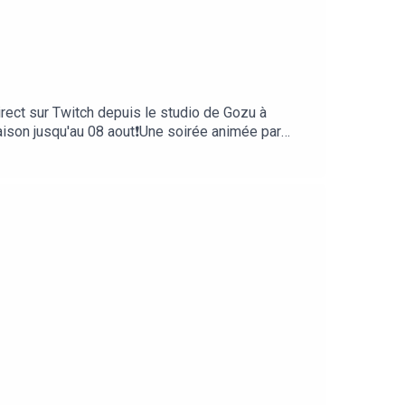
irect sur Twitch depuis le studio de Gozu à
saison jusqu'au 08 aout❗Une soirée animée par
e du podcast par Zu====Ecoutez Game of Roles
mporte quelle app de
iterSur la chaine Twitch de