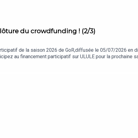
ture du crowdfunding ! (2/3)
articipatif de la saison 2026 de GoR,diffusée le 05/07/2026 en d
rticipez au financement participatif sur ULULE pour la prochaine 
ais également Victor et LaurèneUne production GozultingMontag
r/podcast/game…ic/id1350491357Ecoutez Game of Roles sur n'i
Rejoignez-nous :Sur le twitter de Qualiter : twitter.com/dequal