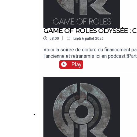
GAME OF ROLES ODYSSÉE : Clô
|
58:00
lundi 6 juillet 2026
Voici la soirée de clôture du financement p
l'ancienne et retransmis ici en podcast.❗Pa
MisterMv, Fibre Tigre, Lâm, Lydia, Daz, m
Play
sur Apple Podcasts: podcasts.apple.com/f
podcasts: rss.acast.com/game-of-roles-magic
Qualiter: twitch.tv/dequaliter