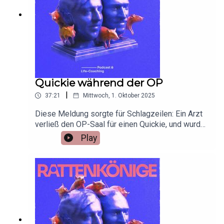
Quickie während der OP
|
37:21
Mittwoch, 1. Oktober 2025
Diese Meldung sorgte für Schlagzeilen: Ein Arzt
verließ den OP-Saal für einen Quickie, und wurde
dabei erwischt.Lars und Andreas diskutieren, ob
Play
das moralisch verwerflich ist.Außerdem: Was tun,
wenn die Eltern klammern?Tickets für unsere
Show in
Hamburghttps://www.eventbrite.de/e/rattenkonig
e-live-tickets-1563893320019Fragen an
fragen@rattenkoenige.de