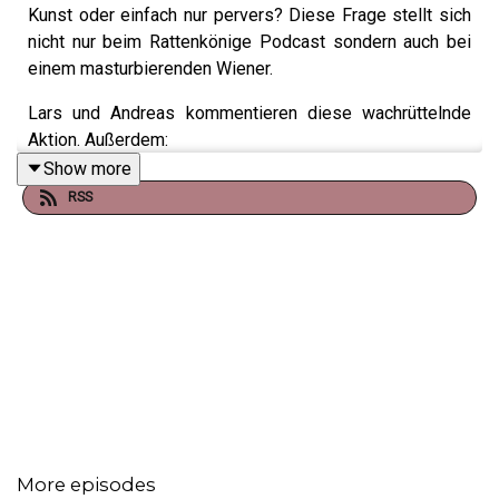
Kunst oder einfach nur pervers? Diese Frage stellt sich
nicht nur beim Rattenkönige Podcast sondern auch bei
einem masturbierenden Wiener.
Lars und Andreas kommentieren diese wachrüttelnde
Aktion. Außerdem:
Show more
Was hat ein Paar in Schweden der Nachwelt hinterlassen
RSS
und wie geht man mit multiplen Persönlichkeiten in einer
Beziehung um?
Eure Fragen an fragen@rattenkoenige.de
More episodes