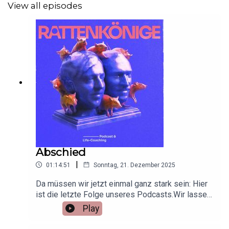
View all episodes
Abschied
|
01:14:51
Sonntag, 21. Dezember 2025
Da müssen wir jetzt einmal ganz stark sein: Hier
ist die letzte Folge unseres Podcasts.Wir lassen
nochmal unsere fast 10 Jahre als Duo Revue
Play
passieren und tauchen ein in die letzten
Probleme unserer Hörer:Ein Escort hat sich