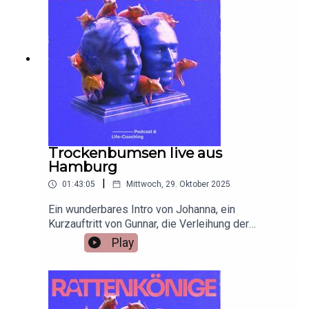
pinkelt denn ins Waschbecken?
Trockenbumsen live aus
Hamburg
|
01:43:05
Mittwoch, 29. Oktober 2025
Ein wunderbares Intro von Johanna, ein
Kurzauftritt von Gunnar, die Verleihung der
Ehrenratte Awards und vieles mehr erwartet euch
Play
in dieser neuen Ausgabe, die wir live vor
Publikum im XPERION in Hamburg aufgezeichnet
haben.Die Themen: Da sie in einer Beziehung ist,
können wir trotzdem Trockenbumsen? Was tun,