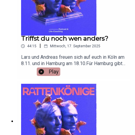
Triffst du noch wen anders?
|
44:15
Mittwoch, 17. September 2025
Lars und Andreas freuen sich auf euch in Köln am
8.11. und in Hamburg am 18.10.Für Hamburg gibt
es noch Tickets:
Play
https://www.eventbrite.de/e/rattenkonige-live-
tickets-1563893320019Eure Chance noch Fragen
einzuschicken: fragen@rattenkoenige.deIn dieser
Folge klären wir die Frage, ob, und wenn ja wie
lange es okay ist parallel zu daten.Außerdem
widmen wir uns einer kleinen, fast
unbedeutenden Frage: Wie entscheidet man sich
für den richtigen Lebensweg?