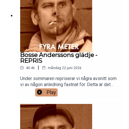
Bosse Anderssons glädje -
REPRIS
|
40:46
måndag 22 juni 2026
Under sommaren repriserar vi några avsnitt som
vi av någon anledning fastnat för. Detta är det
första. Håll tillgodo och glad sommar!/Gänget
Play
bakom Fyra meter