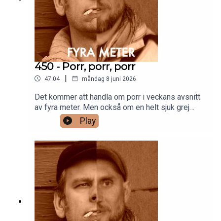
450 - Porr, porr, porr
|
47:04
måndag 8 juni 2026
Det kommer att handla om porr i veckans avsnitt
av fyra meter. Men också om en helt sjuk grej
som hände i ett avsnitt av Jeopardy. Allt
Play
gott!Anders och Frittepatreon.com/fyrameter