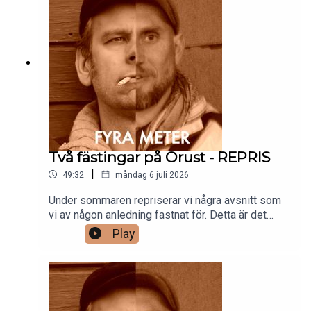
Två fästingar på Orust - REPRIS
|
49:32
måndag 6 juli 2026
Under sommaren repriserar vi några avsnitt som
vi av någon anledning fastnat för. Detta är det
tredje. Håll tillgodo och glad sommar!/Gänget
Play
bakom Fyra meter