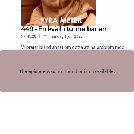
449 - En kväll i tunnelbanan
|
45:28
måndag 1 juni 2026
Vi pratar bland annat om detta att ha problem med
att få fotoceller att reagera när man vill att de ska
göra det. Vi pratar om att döda en Herefordko, om
Play
Dublin och om ett gammalt popband från 1978.
Mycket nöje!A och Fps patreon.com/fyramter
Copyright
Fritte Fritzson och Anders Sparring