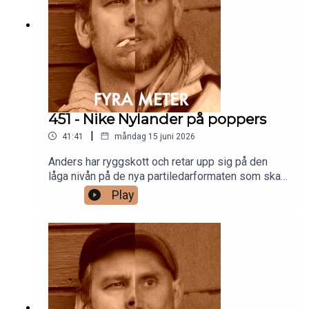
451 - Nike Nylander på poppers
|
41:41
måndag 15 juni 2026
Anders har ryggskott och retar upp sig på den
låga nivån på de nya partiledarformaten som ska
rikta sig till yngre. Han drar sig också till minnes
Play
en kille som är så dum i huvudet att vi blev
tvungna att beepa ut honom ur avsnittet pga risk
för vedergällning. Men kul blev det.Under
sommaren hör du en massa fina repriser av gamla
avsnitt och så hörs vi i mitten av augusti igen.Tills
dess: patreon.com/fyrameter