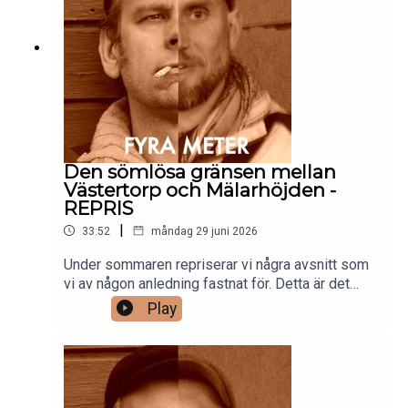
Den sömlösa gränsen mellan
Västertorp och Mälarhöjden -
REPRIS
|
33:52
måndag 29 juni 2026
Under sommaren repriserar vi några avsnitt som
vi av någon anledning fastnat för. Detta är det
andra. Håll tillgodo och glad sommar!/Gänget
Play
bakom Fyra meter