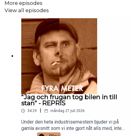
More episodes
View all episodes
"Jag och frugan tog bilen in till
stan" - REPRIS
|
34:29
måndag 27 juli 2026
Under den heta industrisemestern bjuder vi på
gamla avsnitt som vi inte gjort nåt alls med, inte
ens Häxans metallputs. Håll tillgodo och varannan