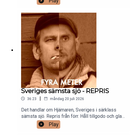
Play
vatten!/Anders och Fritte
Sveriges sämsta sjö - REPRIS
|
36:23
måndag 20 juli 2026
Det handlar om Hjämaren, Sveriges i särklass
sämsta sjö. Repris från förr. Håll tillgodo och glad
sommar./Anders och Fritte
Play