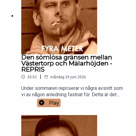
Den sömlösa gränsen mellan
Västertorp och Mälarhöjden -
REPRIS
|
33:52
måndag 29 juni 2026
Under sommaren repriserar vi några avsnitt som
vi av någon anledning fastnat för. Detta är det
andra. Håll tillgodo och glad sommar!/Gänget
Play
bakom Fyra meter