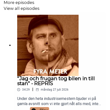
More episodes
View all episodes
"Jag och frugan tog bilen in till
stan" - REPRIS
|
34:29
måndag 27 juli 2026
Under den heta industrisemestern bjuder vi på
gamla avsnitt som vi inte gjort nåt alls med, inte
ens Häxans metallputs. Håll tillgodo och varannan