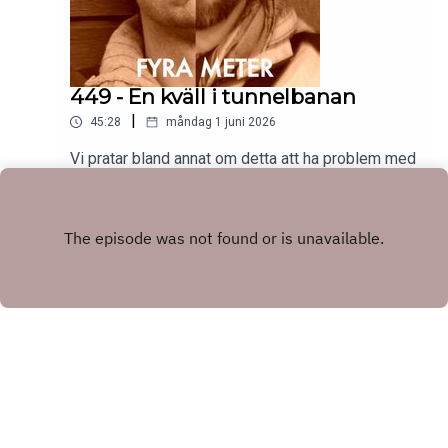
449 - En kväll i tunnelbanan
|
45:28
måndag 1 juni 2026
Vi pratar bland annat om detta att ha problem med
att få fotoceller att reagera när man vill att de ska
göra det. Vi pratar om att döda en Herefordko, om
Play
Dublin och om ett gammalt popband från 1978.
Mycket nöje!A och Fps patreon.com/fyramter
Copyright
Fritte Fritzson och Anders Sparring