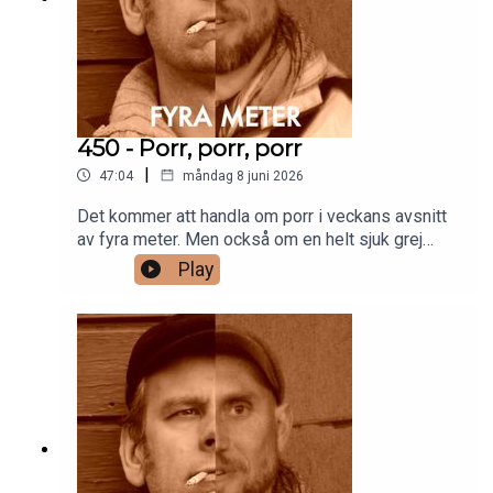
450 - Porr, porr, porr
|
47:04
måndag 8 juni 2026
Det kommer att handla om porr i veckans avsnitt
av fyra meter. Men också om en helt sjuk grej
som hände i ett avsnitt av Jeopardy. Allt
Play
gott!Anders och Frittepatreon.com/fyrameter