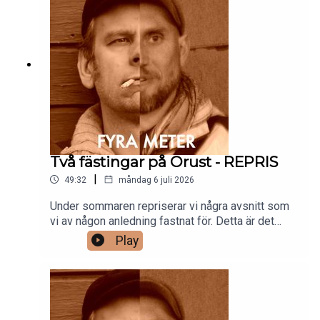
Två fästingar på Orust - REPRIS
|
49:32
måndag 6 juli 2026
Under sommaren repriserar vi några avsnitt som
vi av någon anledning fastnat för. Detta är det
tredje. Håll tillgodo och glad sommar!/Gänget
Play
bakom Fyra meter