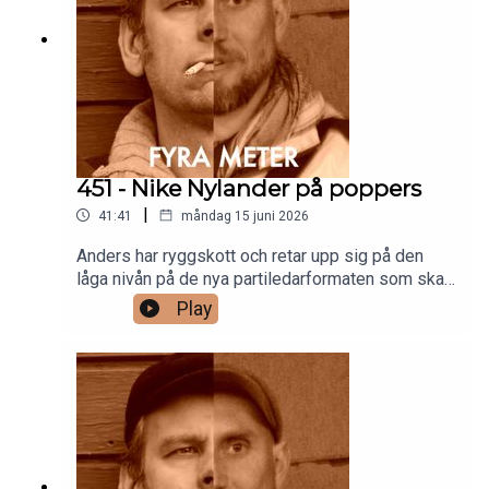
451 - Nike Nylander på poppers
|
41:41
måndag 15 juni 2026
Anders har ryggskott och retar upp sig på den
låga nivån på de nya partiledarformaten som ska
rikta sig till yngre. Han drar sig också till minnes
Play
en kille som är så dum i huvudet att vi blev
tvungna att beepa ut honom ur avsnittet pga risk
för vedergällning. Men kul blev det.Under
sommaren hör du en massa fina repriser av gamla
avsnitt och så hörs vi i mitten av augusti igen.Tills
dess: patreon.com/fyrameter