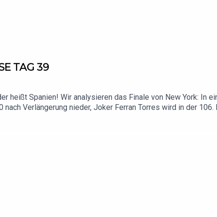
SE TAG 39
 heißt Spanien! Wir analysieren das Finale von New York: In ein
 1:0 nach Verlängerung nieder, Joker Ferran Torres wird in der 1
ter zugleich. Für Lionel Messi endet die wohl letzte WM dagege
pfiff völlig die Sicherungen durchbrennen. Und aus deutscher S
praktisch startklar als neuer Bundestrainer. Reinhören lohnt sic