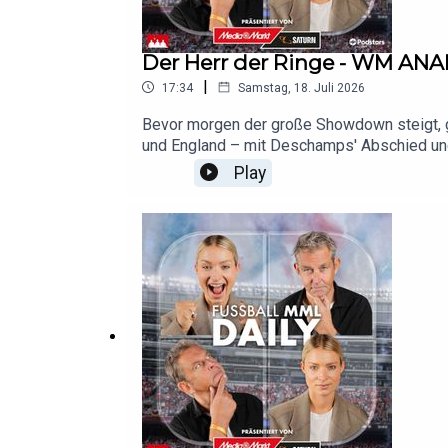
Der Herr der Ringe - WM ANA
|
17:34
Samstag, 18. Juli 2026
Bevor morgen der große Showdown steigt, g
und England – mit Deschamps' Abschied un
WM-Finale zittern? Die FIFA verteilt jetzt M
Play
Türkei rollt die nächste Razzia-Welle durch 