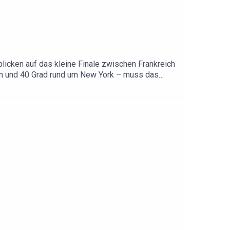
icken auf das kleine Finale zwischen Frankreich
m und 40 Grad rund um New York – muss das
legt (darf aber wohl weitermachen) und in der
est du hier: https://linktr.ee/mmldaily