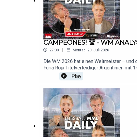
CAMPEONES! 🏆 - WM ANALY
|
27:33
Montag, 20. Juli 2026
Die WM 2026 hat einen Weltmeister – und der
Furia Roja Titelverteidiger Argentinien mit
Lamine Yamal ist nun Europa- und Weltmeis
Play
Tages ist Leandro Paredes, dem nach dem Ab
bestätigt die Einigung mit Red Bull und ist 
findest du hier: https://linktr.ee/mmldaily