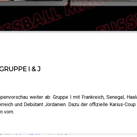
 GRUPPE I & J
ppenvorschau weiter ab: Gruppe I mit Frankreich, Senegal, H
erreich und Debütant Jordanien. Dazu der offizielle Karius-Co
n vorn.
hr hier:
https://linktr.ee/mmldaily
+++