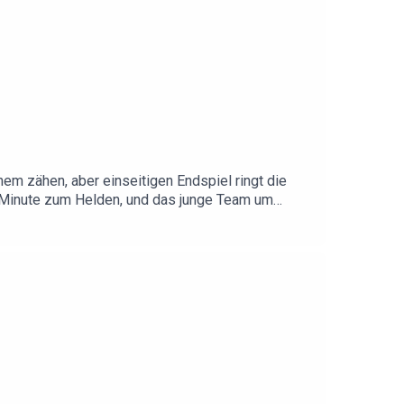
em zähen, aber einseitigen Endspiel ringt die
06. Minute zum Helden, und das junge Team um
n ohne Happy End. Außerdem: Verlierer des
icht die große Nachricht – Jürgen Klopp
h! Weitere Infos zu uns und unseren Werbepartnern