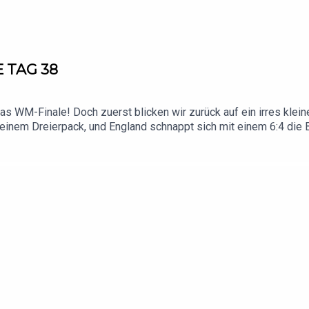
 TAG 38
as WM-Finale! Doch zuerst blicken wir zurück auf ein irres klein
 einem Dreierpack, und England schnappt sich mit einem 6:4 die
rholt Lionel Messi als WM-Rekordtorschütze aller Zeiten. Und 
auf Titelverteidiger Argentinien. Das Wunderkind Lamine Yamal 
skraft der Albiceleste. Wer krönt sich zum Weltmeister 2026? Sc
erbepartnern findest du hier: https://linktr.ee/mmldaily