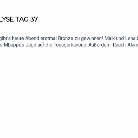
LYSE TAG 37
ibt's heute Abend erstmal Bronze zu gewinnen! Maik und Lena bl
d Mbappés Jagd auf die Torjägerkanone. Außerdem: Rauch-Alar
eisterringe wie in der NFL, Thomas Tuchel wird auf der Insel zer
den Fußball. Weitere Infos zu uns und unseren Werbepartnern find