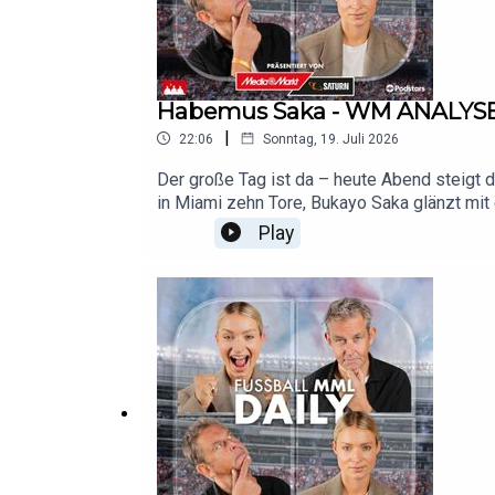
Habemus Saka - WM ANALYSE
|
22:06
Sonntag, 19. Juli 2026
Der große Tag ist da – heute Abend steigt d
in Miami zehn Tore, Bukayo Saka glänzt mit
1966. Frankreichs Trost: Kylian Mbappé übe
Play
bei New York trifft Europameister Spanien 
gnadenlose Turniermaschine gegen die Willen
erleben! Weitere Infos zu uns und unseren W