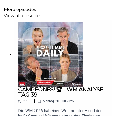
die nach 24 Jahren WM-Pause endlich wieder auf der
More episodes
ganz großen Bühne steht. Sechs Spiele, ein Podcast, alle
View all episodes
Storylines – schaltet ein und startet mit uns in den WM-
Tag!
Weitere Infos zu uns und unseren Werbepartnern findest
du hier:
https://linktr.ee/mmldaily
CAMPEONES! 🏆 - WM ANALYSE
TAG 39
|
27:33
Montag, 20. Juli 2026
Die WM 2026 hat einen Weltmeister – und der