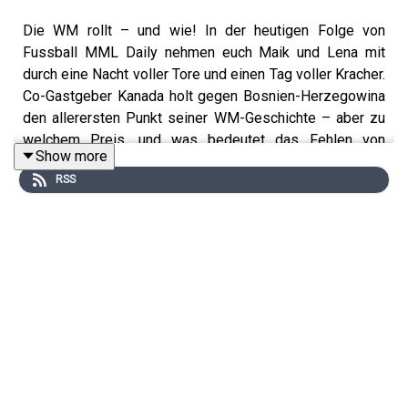
Die WM rollt – und wie! In der heutigen Folge von
Fussball MML Daily nehmen euch Maik und Lena mit
durch eine Nacht voller Tore und einen Tag voller Kracher.
Co-Gastgeber Kanada holt gegen Bosnien-Herzegowina
den allerersten Punkt seiner WM-Geschichte – aber zu
welchem Preis, und was bedeutet das Fehlen von
Show more
Alphonso Davies? Die USA setzen mit einem
RSS
überzeugenden 4:1 gegen Paraguay das erste große
Ausrufezeichen im eigenen Land: Doppelpacker Balogun,
ein glänzend auflegender Pulisic und ein Traumtor von
Gio Reyna in der Schlussminute – wir ordnen ein, ob die
US-Euphorie jetzt endgültig zündet. Und dann der
Ausblick, der es in sich hat: Die Schweiz will als Favorit
gegen Katar liefern, ehe es in der Nacht zum absoluten
Schwergewicht kommt – Brasilien gegen den Afrika-
Cup-Sieger Marokko, und das ohne Neymar, Rodrygo und
Estêvão. Schafft die Seleção das auch ohne ihre Stars?
Und für die Frühaufsteher Australien gegen die Türkei,