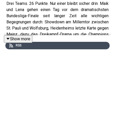
Drei Teams. 26 Punkte. Nur einer bleibt sicher drin. Maik
und Lena gehen einen Tag vor dem dramatischsten
Bundesliga-Finale seit langer Zeit alle wichtigen
Begegnungen durch: Showdown am Millerntor zwischen
St. Pauli und Wolfsburg, Heidenheims letzte Karte gegen
Mainz, dazu das Dreikampf-Drama um die Champions
Show more
League zwischen Stuttgart, Hoffenheim und Leverkusen.
RSS
Außerdem: Wer steigt mit Schalke in die Bundesliga auf?
Und: Wie hat Alexandra Popp ihr Wolfsburg-
Abschiedsfinale gegen die Bayern überstanden? Alles,
was du vor Spieltag 34 wissen musst. 2. Liga natürlich
inklusive.
+++ Alle Infos zu uns und unseren Partnern findet ihr
hier:
https://linktr.ee/mmldaily
+++