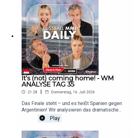
Dazu Schweinsteigers überraschender
Bundestrainer-Vorschlag und die neuesten
Wechselgerüchte um Pejcinovic und
Schlotterbeck. Maik und Lena ordnen ein – wie
immer bei MML Daily.Weitere Infos zu uns und
unseren Werbepartnern findest du hier:
https://linktr.ee/mmldaily
It's (not) coming home! - WM
ANALYSE TAG 35
|
21:28
Donnerstag, 16. Juli 2026
Das Finale steht – und es heißt Spanien gegen
Argentinien! Wir analysieren das dramatische
zweite Halbfinale: England führt gegen den
Play
Weltmeister, verwaltet zu früh – und dann schlägt
Lionel Messi mit zwei Traum-Assists zu und
schickt Thomas Tuchel bitter nach Hause.