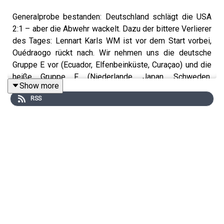
Generalprobe bestanden: Deutschland schlägt die USA
2:1 – aber die Abwehr wackelt. Dazu der bittere Verlierer
des Tages: Lennart Karls WM ist vor dem Start vorbei,
Ouédraogo rückt nach. Wir nehmen uns die deutsche
Gruppe E vor (Ecuador, Elfenbeinküste, Curaçao) und die
heiße Gruppe F (Niederlande, Japan, Schweden,
Show more
Tunesien). Und die Frauen? Die haben mit dem 2:0 gegen
RSS
Norwegen das WM-Ticket für Brasilien schon
klargemacht.
+++ Alle Infos zu uns und unseren Partnern findet ihr
hier:
https://linktr.ee/mmldaily
+++