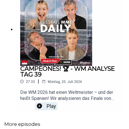
CAMPEONES! 🏆 - WM ANALYSE
TAG 39
|
27:33
Montag, 20. Juli 2026
Die WM 2026 hat einen Weltmeister – und der
heißt Spanien! Wir analysieren das Finale von
New York: In einem zähen, aber einseitigen
Play
Endspiel ringt die Furia Roja Titelverteidiger
Argentinien mit 1:0 nach Verlängerung nieder,
Joker Ferran Torres wird in der 106. Minute zum
More episodes
Helden, und das junge Team um Lamine Yamal ist