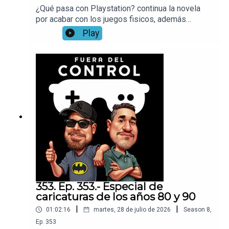
¿Qué pasa con Playstation? continua la novela
por acabar con los juegos fisicos, además
hablamos sobre el uso de la IA en los
Play
videojuegos, y nuestro tema principal,
¿Realmente los gráficos eran mejores antes?
algo que explicamos con la evolución y el trabajo
de los programadores
353. Ep. 353.- Especial de
caricaturas de los años 80 y 90
|
|
01:02:16
martes, 28 de julio de 2026
Season
8
,
Ep.
353