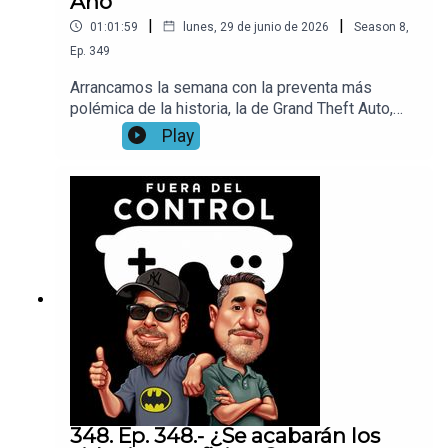
Año
|
|
01:01:59
lunes, 29 de junio de 2026
Season
8
,
Ep.
349
Arrancamos la semana con la preventa más
polémica de la historia, la de Grand Theft Auto,
que solo será digital por el momento así, cómo
Play
noticias tristes por parte de xbox, hay despidos
por todas partes, que está sucediendo con el
remake de star fox, y muchas cosas más.
348. Ep. 348.- ¿Se acabarán los