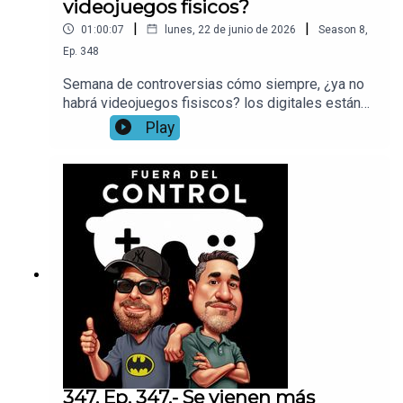
videojuegos fisicos?
|
|
01:00:07
lunes, 22 de junio de 2026
Season
8
,
Ep.
348
Semana de controversias cómo siempre, ¿ya no
habrá videojuegos fisiscos? los digitales están
acaparando el mercado, muchos prefieren tener
Play
su copia antes de tiempo aunque sea digital,
cómo ha cambiado en los ultimos 10 años esto,
cómo eran antes las preventas, todo esto y más
en un capítulo dedicado cómo siempre a lo que
más nos apasiona
347. Ep. 347.- Se vienen más