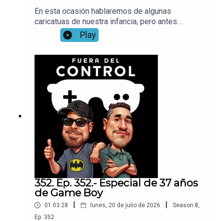
En esta ocasión hablaremos de algunas
caricatuas de nuestra infancia, pero antes
reseñamos el remake de HALO, así como la
Play
nueva entrega de Final Fantasy X para Nintendo
Switch 2, es un programa de mucha nostalgia y
buenos recuerdos, esperemos que nos
acompañes, y dejes en los comentarios de
cuáles caricatuas te acuerdas
352. Ep. 352.- Especial de 37 años
de Game Boy
|
|
01:03:28
lunes, 20 de julio de 2026
Season
8
,
Ep.
352