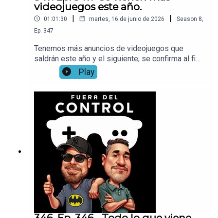
videojuegos este año.
|
|
01:01:30
martes, 16 de junio de 2026
Season
8
,
Ep.
347
Tenemos más anuncios de videojuegos que
saldrán este año y el siguiente; se confirma al fin
el remake de Ocarina Of Time, ya jugamos el
Play
remake de Star Fox, también hablamos de todo lo
que viene de Xbox.
346. Ep. 346.- Todo lo que viene