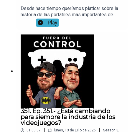
Desde hace tiempo queríamos platicar sobre la
historia de las portátiles más importantes de
Nintendo, así que preparamos un pequeño
Play
especial desde Game Boy hasta el Nintendo 3DS,
esperemos lo disfruten, y nos compartan cuales
tuvvieron ustedes
351. Ep. 351.- ¿Está cambiando
para siempre la industria de los
videojuegos?
|
|
01:03:37
lunes, 13 de julio de 2026
Season
8
,