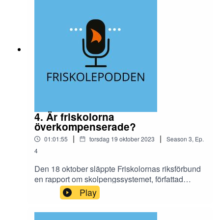
skolor. Och kommunerna beräknar inte
skolpengen på ett transparent sätt. Här intervjuas
hon av Ulla Hamilton, vd på Friskolornas
riksförbund.
4. Är friskolorna
överkompenserade?
|
|
01:01:55
torsdag 19 oktober 2023
Season
3
,
Ep.
4
Den 18 oktober släppte Friskolornas riksförbund
en rapport om skolpengssystemet, författad
av Mikaela Valtersson.Vi har i rapporten Är
Play
friskolorna överkompenserade tittat närmare på
skolpengsbesluten i 32 kommuner, vilka