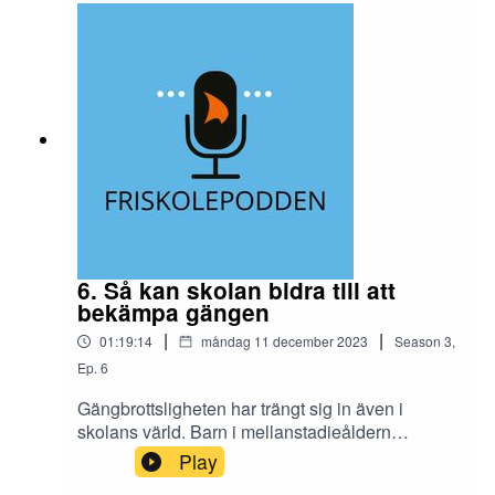
på vårt frukostseminarium från 27 april
6. Så kan skolan bidra till att
bekämpa gängen
|
|
01:19:14
måndag 11 december 2023
Season
3
,
Ep.
6
Gängbrottsligheten har trängt sig in även i
skolans värld. Barn i mellanstadieåldern
rekryteras som knarksäljare, kurirer och torpeder.
Play
Elever är både offer och förövare i gängkrigens