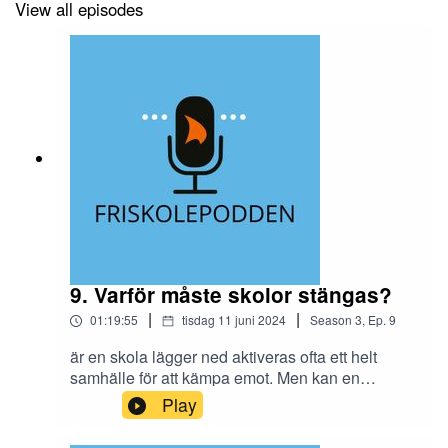
View all episodes
9. Varför måste skolor stängas?
|
|
01:19:55
tisdag 11 juni 2024
Season
3
,
Ep.
9
är en skola lägger ned aktiveras ofta ett helt
samhälle för att kämpa emot. Men kan en
skolnedläggning vara nödvändig ibland? En ny
Play
rapport tittar på skolnedläggningar under de
senaste tio åren. Är de vanligast bland