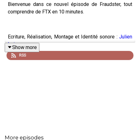
Bienvenue dans ce nouvel épisode de Fraudster, tout
comprendre de FTX en 10 minutes.
Ecriture, Réalisation, Montage et Identité sonore :
Julien
Loisy
Show more
RSS
Identité visuelle :
Kevin Boyer
Bed Sonore : Llama Drama - Jobii // For Ilion (Chefen) -
Matt Large // Manhattanite - Frook
Soutenez nous en mettant des avis et étoiles sur iTunes
:
https://podcasts.apple.com/fr/podcast/fraudster/id15248
More episodes