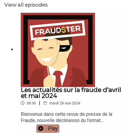
Retrouvez tous les podcasts du label Podcut sur notre
View all episodes
site web :
https://podcut.studio/
Twitter :
https://twitter.com/podcut_label
Facebook :
https://www.facebook.com/podcut/
Instagram :
https://www.instagram.com/podcut_label/
Et rejoignez notre Patreon :
https://www.patreon.com/podcut
et notre Discord :
https://discord.gg/hBKdxuXmEr
Les actualités sur la fraude d'avril
et mai 2024
|
08:36
mardi 28 mai 2024
Bienvenue dans cette revue de presse de la
Fraude, nouvelle déclinaison du format
Fraudster.Julien vous propose de faire le tour de
Play
quelques actualités concernant la fraude d'Avril et