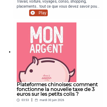
Travail, voiture, voyages, conso, shopping,
placements... tout ce que vous devez savoir pour
mieux gérer votre argent !
Play
Plateformes chinoises: comment
fonctionne la nouvelle taxe de 3
euros sur les petits colis ?
|
03:53
mardi 30 juin 2026