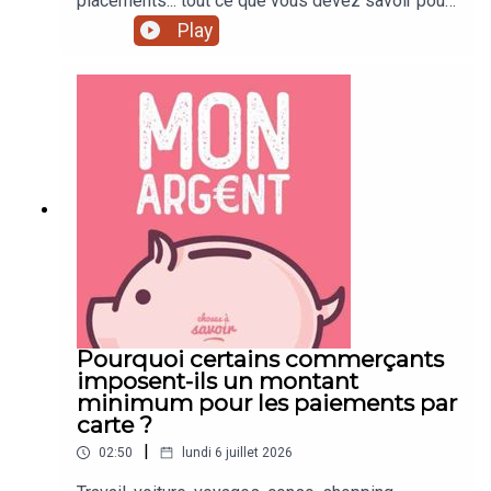
placements... tout ce que vous devez savoir pour
mieux gérer votre argent !
Play
Pourquoi certains commerçants
imposent-ils un montant
minimum pour les paiements par
carte ?
|
02:50
lundi 6 juillet 2026