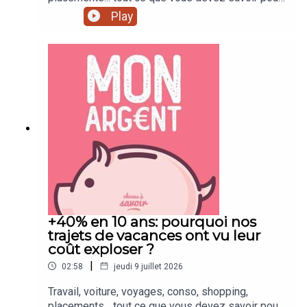
mieux gérer votre argent !
Play
+40% en 10 ans: pourquoi nos
trajets de vacances ont vu leur
coût exploser ?
|
02:58
jeudi 9 juillet 2026
Travail, voiture, voyages, conso, shopping,
placements... tout ce que vous devez savoir pour