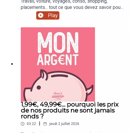
Travail, voiture, voyages, conso, shopping,
placements... tout ce que vous devez savoir pour
mieux gérer votre argent !Formulaire "congé
Play
supplémentaire de naissance"
1,99€, 49,99€... pourquoi les prix
de nos produits ne sont jamais
ronds ?
|
03:22
jeudi 2 juillet 2026