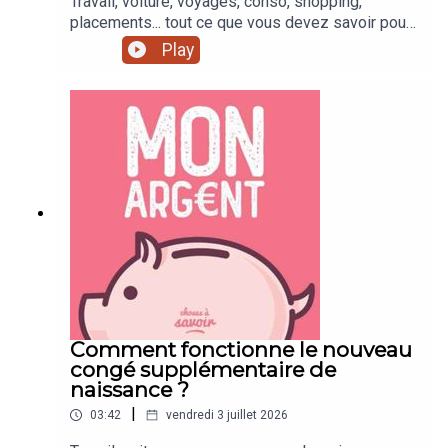
Travail, voiture, voyages, conso, shopping,
placements... tout ce que vous devez savoir pour
mieux gérer votre argent !
Play
Comment fonctionne le nouveau
congé supplémentaire de
naissance ?
|
03:42
vendredi 3 juillet 2026