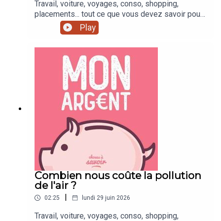
Travail, voiture, voyages, conso, shopping,
placements... tout ce que vous devez savoir pour
mieux gérer votre argent !
Play
Combien nous coûte la pollution
de l'air ?
|
02:25
lundi 29 juin 2026
Travail, voiture, voyages, conso, shopping,