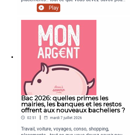
mieux gérer votre argent !
Play
Bac 2026: quelles primes les
mairies, les banques et les restos
offrent aux nouveaux bacheliers ?
|
02:51
mardi 7 juillet 2026
Travail, voiture, voyages, conso, shopping,