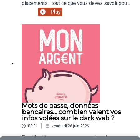
placements... tout ce que vous devez savoir pour
mieux gérer votre argent !
Play
Mots de passe, données
bancaires... combien valent vos
infos volées sur le dark web ?
|
03:31
vendredi 26 juin 2026
Travail, voiture, voyages, conso, shopping,