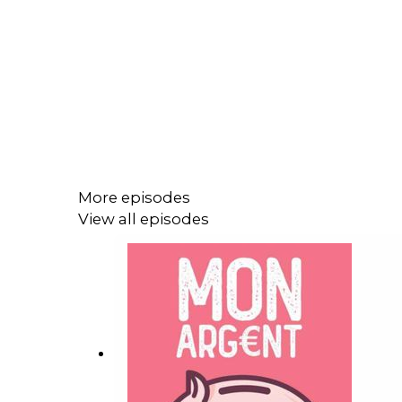
More episodes
View all episodes