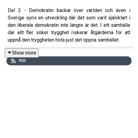
Del 2 - Demokratin backar över världen och även i
Sverige syns en utveckling där det som varit självklart i
den liberala demokratin inte längre är det. I ett samhälle
där allt fler söker trygghet riskerar åtgärderna för att
uppnå den tryggheten hota just det öppna samhället.
Det öppna samhällets framtid utforskades nyss i en
Show more
rapport för kunskapsnätverket
Kairos Future Club
. I det
RSS
här och ett följande avsnitt diskuterar rapportförfattaren
Johan Hammarlund med Jan Scherman, journalist,
dokumentärfilmare och folkbildare inom demokrati om
det öppna samhällets hot och skydd. Framtidsstudions
värd är Fredrik Torberger.