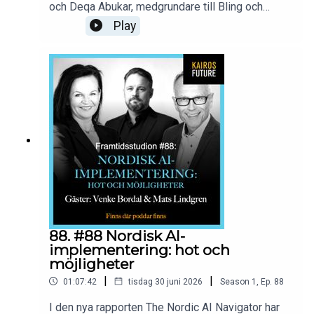
och Deqa Abukar, medgrundare till Bling och
prisbelönt investerare samtalar om svenska
Play
entreprenörers möjlighet att få kapital. Tre
centrala insikter från Entreprenörskapsforums
forskarantologi Från idé till kapital presenteras
och gästerna berättar hur de tycker att villkoren
för finansiering bör förbättras framåt. Dessutom
berörs den heta frågan om Sveriges har allt fler
miljardärer – vilken nytta gör de? Programledare:
Fredrik Torberger Inspelat i studion hos
Citykonferensen, juni 2026Ladda gärna ner Från
idé till kapital här.
88. #88 Nordisk AI-
implementering: hot och
möjligheter
|
|
01:07:42
tisdag 30 juni 2026
Season
1
,
Ep.
88
I den nya rapporten The Nordic AI Navigator har