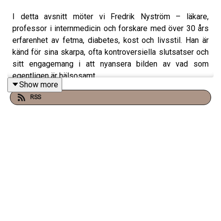
I detta avsnitt möter vi Fredrik Nyström – läkare,
professor i internmedicin och forskare med över 30 års
erfarenhet av fetma, diabetes, kost och livsstil. Han är
känd för sina skarpa, ofta kontroversiella slutsatser och
sitt engagemang i att nyansera bilden av vad som
egentligen är hälsosamt.
Show more
RSS
Samtalet kretsar kring framförallt två brännande ämnen:
snus och träning. Nyström berättar om sin forskning där
han sett att personer som slutar snusa ofta går upp i vikt,
får sämre blodvärden och högre blodtryck – något som
får honom att ifrågasätta myndigheternas syn på snus.
Han lyfter fram nikotinets aptitdämpande effekt och
menar att snus kan vara ett mindre skadligt alternativ än
vad många tror.