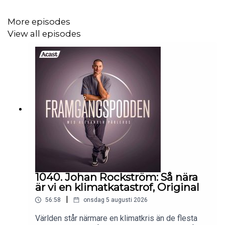
När det gäller träning går han minst sagt i clinch med
More episodes
dagens hälsorekommendationer. Han ifrågasätter flera
View all episodes
budskap och menar att hård och långvarig träning kan
leda till hjärtskador, medan måttlig motion och vardagliga
promenader är det som långsiktigt gör störst nytta.
Detta är ett avsnitt för dig som vill höra en professor
utmana etablerade sanningar – och vara en del av
debatten.
Läs mer om Fredrik Nyström
här
och läs boken:
Radikalt
1040. Johan Rockström: Så nära
lagom – så lever du långt och lyckligt utan att träna, banta
är vi en klimatkatastrof, Original
och stressa dig till döds
.
|
56:58
onsdag 5 augusti 2026
Världen står närmare en klimatkris än de flesta