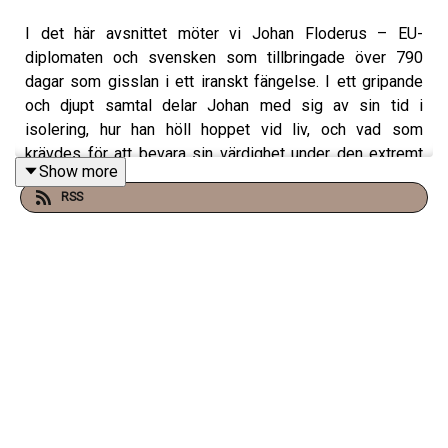
I det här avsnittet möter vi Johan Floderus – EU-
diplomaten och svensken som tillbringade över 790
dagar som gisslan i ett iranskt fängelse. I ett gripande
och djupt samtal delar Johan med sig av sin tid i
isolering, hur han höll hoppet vid liv, och vad som
krävdes för att bevara sin värdighet under den extremt
Show more
påfrestande tiden.
RSS
Vi pratar om rädslan, tystnaden och väntan – men också
om humorn, drömmarna och människans inneboende
styrka. Johan berättar om de små rutinerna som blev
livlinor, om brevväxlingen med familjen, och om det
ögonblick då han äntligen återfick sin frihet.
Det här är ett avsnitt om vad som händer när världen