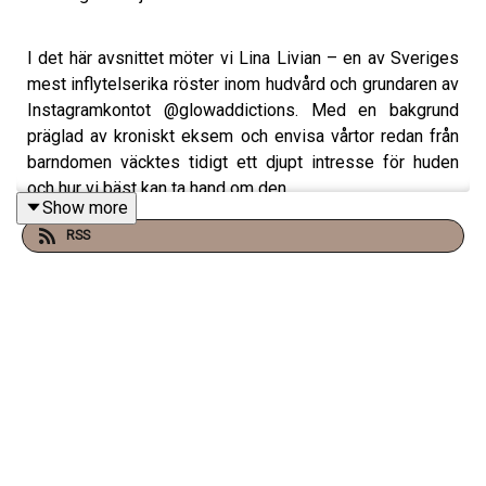
I det här avsnittet möter vi Lina Livian – en av Sveriges
mest inflytelserika röster inom hudvård och grundaren av
Instagramkontot @glowaddictions. Med en bakgrund
präglad av kroniskt eksem och envisa vårtor redan från
barndomen väcktes tidigt ett djupt intresse för huden
och hur vi bäst kan ta hand om den.
Show more
RSS
Vi djupdyker i hur huden påverkas av faktorer som sömn,
stress och hormoner, och varför acceptans är minst lika
viktigt som rätt produkter. Lina reder ut skillnaden mellan
hudtyper och hudtillstånd, varför solskydd är hennes
största hudhjälte och slår hål på vanliga myter kring SPF.
Du får ta del av hennes beprövade trestegsrutin, tankar