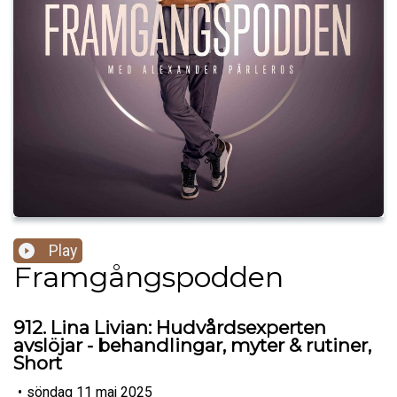
Play
Framgångspodden
912. Lina Livian: Hudvårdsexperten
avslöjar - behandlingar, myter & rutiner,
Short
•
söndag 11 maj 2025