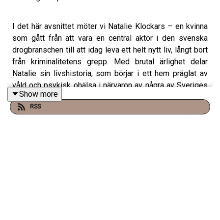
I det här avsnittet möter vi Natalie Klockars – en kvinna
som gått från att vara en central aktör i den svenska
drogbranschen till att idag leva ett helt nytt liv, långt bort
från kriminalitetens grepp. Med brutal ärlighet delar
Natalie sin livshistoria, som börjar i ett hem präglat av
våld och psykisk ohälsa i närvaron av några av Sveriges
Show more
mest ökända mc-gäng. Redan som barn kastades hon in i
RSS
en värld där vapen, droger och våld var vardag.
När hon i tonåren försökte skapa en ny identitet, drogs
hon istället djupare in i den kriminella världen – driven av
ett kokainmissbruk och jakten på en annan verklighet.
Hon blev snabbt en välkänd figur i drogvärlden och
byggde upp det egna varumärket "Gröna Guzzen", med
hundratals kunder från både medel- och överklass.