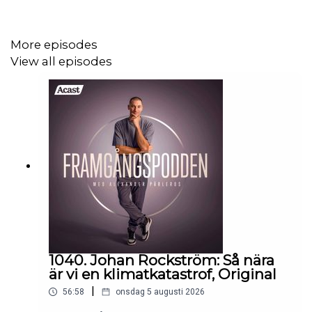
Men ett liv i skuggorna kommer alltid med ett pris. Trots
More episodes
att Natalie lyckades hålla sig undan polisens radar, levde
View all episodes
hon ständigt med hot, svek och våld. Vändpunkten kom
när hon väntade sitt första barn – det här livet får inte gå i
arv.
Idag lever Natalie under skyddad identitet, långt från den
värld hon en gång kände. Genom sin självbiografi
“Prinsessan på höjden” och sina föreläsningar använder
hon sin historia för att väcka medvetenhet och för att
visa den brutala verkligheten bakom den kriminella
fasaden.
1040. Johan Rockström: Så nära
är vi en klimatkatastrof, Original
|
56:58
onsdag 5 augusti 2026
Det här är ett gripande och naket samtal om överlevnad,