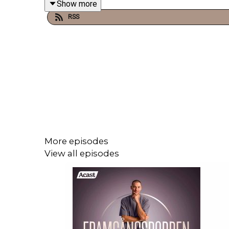
Show more
liberala värderingar.
RSS
Samtalet tar vidare avstamp i Mellanöstern, där A
påverkar Sverige genom hot, extremism och våld 
Dessutom diskuteras den växande politiska klyft
hoppas på ännu en mandatperiod för Tidöregering
More episodes
View all episodes
Detta är ett högaktuellt och tankeväckande avsnit
Följ Aron på Instagram
här
Följ Aron på YouTube
här