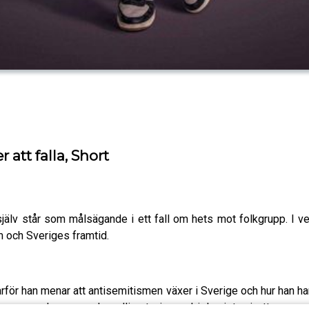
att falla, Short
jälv står som målsägande i ett fall om hets mot folkgrupp. I v
sm och Sveriges framtid.
varför han menar att antisemitismen växer i Sverige och hur ha
stern, som han anser har allierat sig med islamister i ett gem