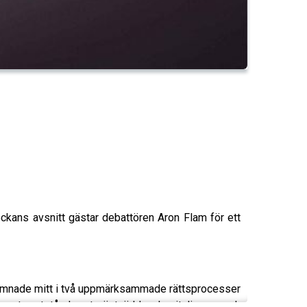
eckans avsnitt gästar debattören Aron Flam för ett
n hamnade mitt i två uppmärksammade rättsprocesser
ensamt motstånd mot västvärlden, kapitalismen och