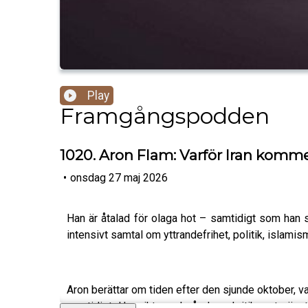
Play
Framgångspodden
1020. Aron Flam: Varför Iran kommer 
•
onsdag 27 maj 2026
Han är åtalad för olaga hot – samtidigt som han s
intensivt samtal om yttrandefrihet, politik, islami
Aron berättar om tiden efter den sjunde oktober, 
samtidigt. Han riktar också skarp kritik mot vän