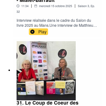
|
|
11:34
mercredi 15 octobre 2025
Saison
3
,
Ep.
32
Interview réalisée dans le cadre du Salon du
livre 2025 au Mans.Une interview de Matthieu
NIANGO pour Le fardeau chez Mialet-Barrault
Play
par Hélène Camus de Radio Alpa.Plateau en
direct sur le stand de la FRAMA : Fédération
Régionale des Radios Associatives Maine
Anjou.Site : Radio Ornithorynque, Radio Alpa,
Radio Prévert, Fréquence SilléRéseaux sociaux
: Radio ORNITHORYNQUE, Radio Alpa 107.3
Le Mans, Radio Prévert sud-Sarthe, Fréquence
Sillé 97.9FM et Cartables FM 93.3
31. Le Coup de Coeur des