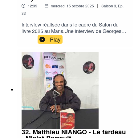
|
|
12:39
mercredi 15 octobre 2025
Saison
3
,
Ep.
33
Interview réalisée dans le cadre du Salon du
livre 2025 au Mans.Une interview de Georges
FENECH pour Hermine chez Guy Trédaniel par
Play
Éric Lucas de Fréquence Sillé.Plateau en direct
sur le stand de la FRAMA : Fédération
Régionale des Radios Associatives Maine
Anjou.Site : Radio Ornithorynque, Radio Alpa,
Radio Prévert, Fréquence SilléRéseaux sociaux
: Radio ORNITHORYNQUE, Radio Alpa 107.3
Le Mans, Radio Prévert sud-Sarthe, Fréquence
Sillé 97.9FM et Cartables FM 93.3
32. Matthieu NIANGO - Le fardeau
- Mialet-Barrault