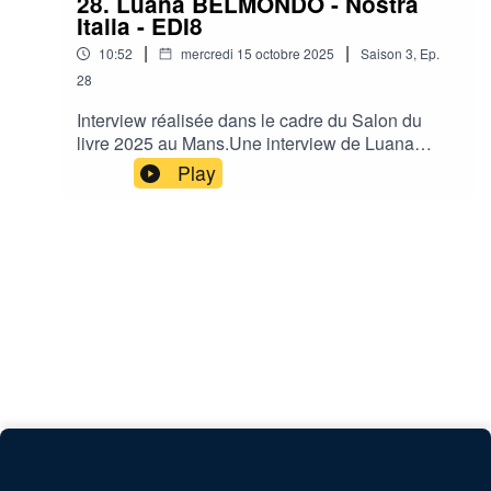
28. Luana BELMONDO - Nostra
Italia - EDI8
|
|
10:52
mercredi 15 octobre 2025
Saison
3
,
Ep.
28
Interview réalisée dans le cadre du Salon du
livre 2025 au Mans.Une interview de Luana
BELMONDO pour *Nostra Italia* chez EDI8 par
Play
Patrice Dolo de Ornithorynque.Plateau en direct
sur le stand de la FRAMA : Fédération
Régionale des Radios Associatives Maine
Anjou.Site : Radio Ornithorynque, Radio Alpa,
Radio Prévert, Fréquence SilléRéseaux sociaux
: Radio ORNITHORYNQUE, Radio Alpa 107.3
Le Mans, Radio Prévert sud-Sarthe, Fréquence
Sillé 97.9FM et Cartables FM 93.3