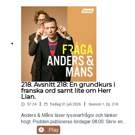
reklam: fragaandersochmans.supercast.com
218. Avsnitt 218: En grundkurs i
franska ord samt lite om Herr
Lian.
|
|
57:24
fredag 31 juli 2026
Season
1
,
Ep.
218
Anders & Måns läser lyssnarfrågor och tänker
högt. Podden publiceras lördagar 08.00. Skriv en
fråga till programmet:
Play
fraga@andersochmans.se Prenumerera och slipp