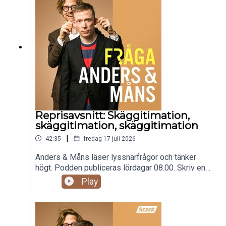
Reprisavsnitt: Skäggitimation,
skäggitimation, skäggitimation
|
42:35
fredag 17 juli 2026
Anders & Måns läser lyssnarfrågor och tänker
högt. Podden publiceras lördagar 08.00. Skriv en
fråga till programmet:
Play
fraga@andersochmans.se Prenumerera och slipp
reklam: fragaandersochmans.supercast.comOBS!
Detta är en repris av avsnitt 179. Vi är snart
tillbaka med nya avsnitt.