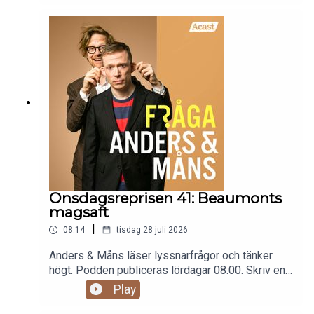
reklam: fragaandersochmans.supercast.com
Onsdagsreprisen 41: Beaumonts
magsaft
|
08:14
tisdag 28 juli 2026
Anders & Måns läser lyssnarfrågor och tänker
högt. Podden publiceras lördagar 08.00. Skriv en
fråga till programmet:
Play
fraga@andersochmans.se Prenumerera och slipp