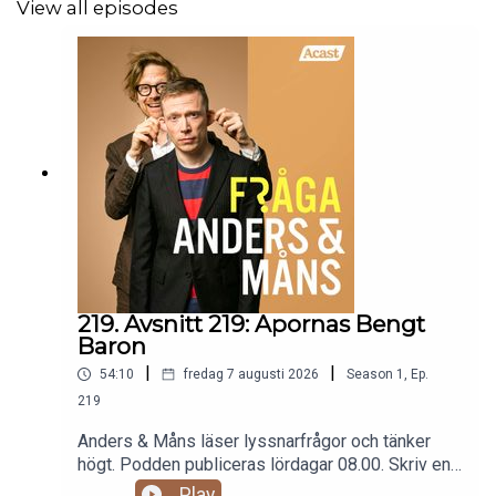
View all episodes
219. Avsnitt 219: Apornas Bengt
Baron
|
|
54:10
fredag 7 augusti 2026
Season
1
,
Ep.
219
Anders & Måns läser lyssnarfrågor och tänker
högt. Podden publiceras lördagar 08.00. Skriv en
fråga till programmet:
Play