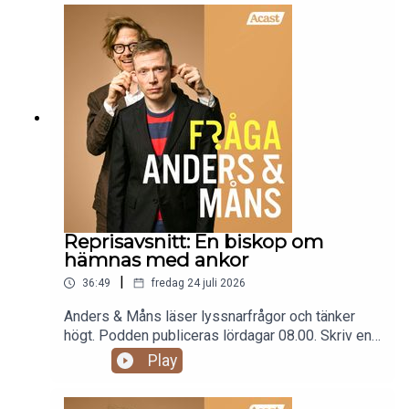
reklam: fragaandersochmans.supercast.com
Reprisavsnitt: En biskop om
hämnas med ankor
|
36:49
fredag 24 juli 2026
Anders & Måns läser lyssnarfrågor och tänker
högt. Podden publiceras lördagar 08.00. Skriv en
fråga till programmet:
Play
fraga@andersochmans.se Prenumerera och slipp
reklam: fragaandersochmans.supercast.comOBS!