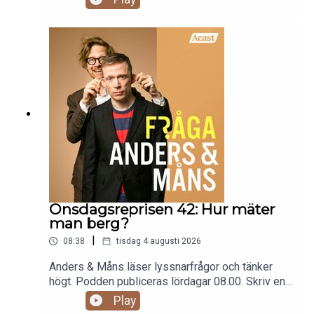
fraga@andersochmans.se Prenumerera och slipp
reklam: fragaandersochmans.supercast.com
Onsdagsreprisen 42: Hur mäter
man berg?
|
08:38
tisdag 4 augusti 2026
Anders & Måns läser lyssnarfrågor och tänker
högt. Podden publiceras lördagar 08.00. Skriv en
fråga till programmet:
Play
fraga@andersochmans.se Prenumerera och slipp