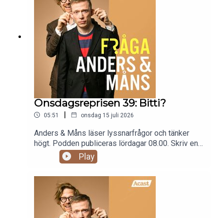
Onsdagsreprisen 39: Bitti?
|
05:51
onsdag 15 juli 2026
Anders & Måns läser lyssnarfrågor och tänker
högt. Podden publiceras lördagar 08.00. Skriv en
fråga till programmet:
Play
fraga@andersochmans.se Prenumerera och slipp
reklam: fragaandersochmans.supercast.com