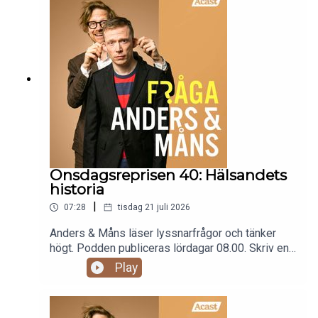
Detta är en repris av avsnitt 187. Vi är snart
tillbaka med nya avsnitt.
Onsdagsreprisen 40: Hälsandets
historia
|
07:28
tisdag 21 juli 2026
Anders & Måns läser lyssnarfrågor och tänker
högt. Podden publiceras lördagar 08.00. Skriv en
fråga till programmet: fraga@andersochmans.se
Play