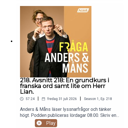
reklam: fragaandersochmans.supercast.com
218. Avsnitt 218: En grundkurs i
franska ord samt lite om Herr
Lian.
|
|
57:24
fredag 31 juli 2026
Season
1
,
Ep.
218
Anders & Måns läser lyssnarfrågor och tänker
högt. Podden publiceras lördagar 08.00. Skriv en
fråga till programmet:
Play
fraga@andersochmans.se Prenumerera och slipp