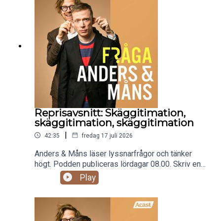
Reprisavsnitt: Skäggitimation,
skäggitimation, skäggitimation
|
42:35
fredag 17 juli 2026
Anders & Måns läser lyssnarfrågor och tänker
högt. Podden publiceras lördagar 08.00. Skriv en
fråga till programmet:
Play
fraga@andersochmans.se Prenumerera och slipp
reklam: fragaandersochmans.supercast.comOBS!
Detta är en repris av avsnitt 179. Vi är snart
tillbaka med nya avsnitt.