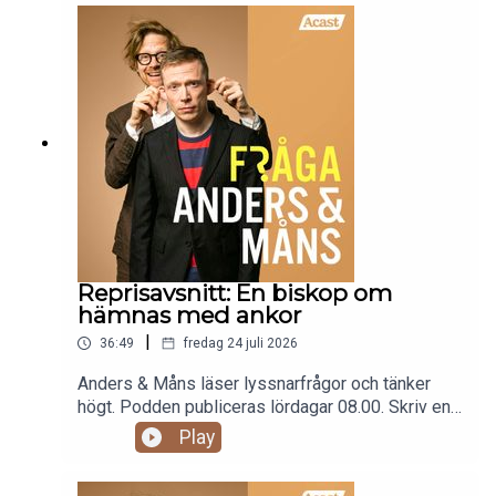
reklam: fragaandersochmans.supercast.com
Reprisavsnitt: En biskop om
hämnas med ankor
|
36:49
fredag 24 juli 2026
Anders & Måns läser lyssnarfrågor och tänker
högt. Podden publiceras lördagar 08.00. Skriv en
fråga till programmet:
Play
fraga@andersochmans.se Prenumerera och slipp
reklam: fragaandersochmans.supercast.comOBS!