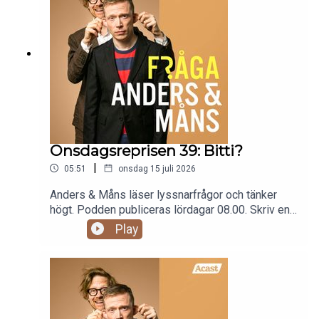
Onsdagsreprisen 39: Bitti?
|
05:51
onsdag 15 juli 2026
Anders & Måns läser lyssnarfrågor och tänker
högt. Podden publiceras lördagar 08.00. Skriv en
fråga till programmet:
Play
fraga@andersochmans.se Prenumerera och slipp
reklam: fragaandersochmans.supercast.com