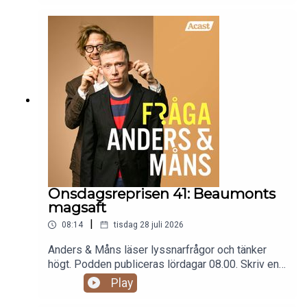
reklam: fragaandersochmans.supercast.com
Onsdagsreprisen 41: Beaumonts
magsaft
|
08:14
tisdag 28 juli 2026
Anders & Måns läser lyssnarfrågor och tänker
högt. Podden publiceras lördagar 08.00. Skriv en
fråga till programmet:
Play
fraga@andersochmans.se Prenumerera och slipp