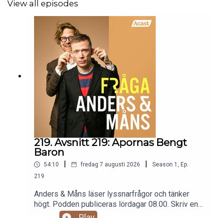
View all episodes
219. Avsnitt 219: Apornas Bengt
Baron
|
|
54:10
fredag 7 augusti 2026
Season
1
,
Ep.
219
Anders & Måns läser lyssnarfrågor och tänker
högt. Podden publiceras lördagar 08.00. Skriv en
fråga till programmet:
Play