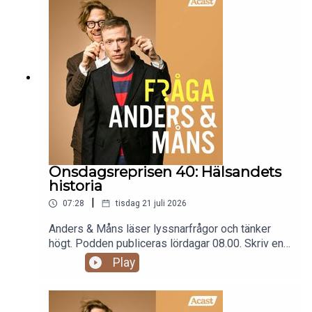
Detta är en repris av avsnitt 187. Vi är snart
tillbaka med nya avsnitt.
Onsdagsreprisen 40: Hälsandets
historia
|
07:28
tisdag 21 juli 2026
Anders & Måns läser lyssnarfrågor och tänker
högt. Podden publiceras lördagar 08.00. Skriv en
fråga till programmet: fraga@andersochmans.se
Play