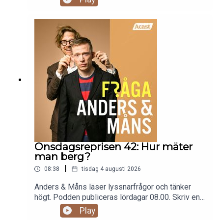
fraga@andersochmans.se Prenumerera och slipp
reklam: fragaandersochmans.supercast.com
Onsdagsreprisen 42: Hur mäter
man berg?
|
08:38
tisdag 4 augusti 2026
Anders & Måns läser lyssnarfrågor och tänker
högt. Podden publiceras lördagar 08.00. Skriv en
fråga till programmet:
Play
fraga@andersochmans.se Prenumerera och slipp