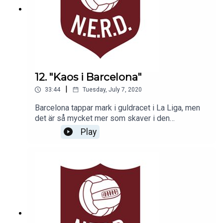
12. "Kaos i Barcelona"
|
33:44
Tuesday, July 7, 2020
Barcelona tappar mark i guldracet i La Liga, men
det är så mycket mer som skaver i den
katalanska storklubben just nu. Är Messis tid i
Play
Barca snart över? Panelen pratar även Liverpools
ligatitel och om Pep Guardiolas projekt med
Manchester City.