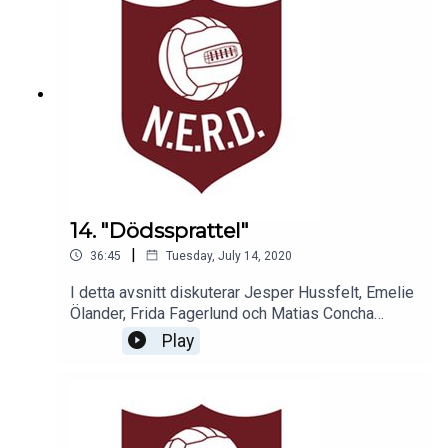
14. "Dödssprattel"
|
36:45
Tuesday, July 14, 2020
I detta avsnitt diskuterar Jesper Hussfelt, Emelie
Ölander, Frida Fagerlund och Matias Concha
Arsenal och Tottenhams nuvarande situationer,
Play
CL-kampen + bottenstriden i Premier League och
Manchester Citys positiva besked från CAS.