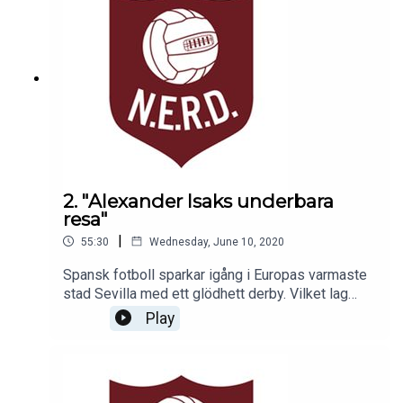
stadsderbyt? Vi har haft Matías Concha på plats i
Europas hetaste stad. Och blir det nån framtid för
John Guidetti i Hannover? Det och mycket annat
inför en späckad fotbollshelg.
2. "Alexander Isaks underbara
resa"
|
55:30
Wednesday, June 10, 2020
Spansk fotboll sparkar igång i Europas varmaste
stad Sevilla med ett glödhett derby. Vilket lag
kommer bäst rustat och hur värderas Sevillas
Play
sportchef Monchi efter Roma-äventyret? Och så
blir det mycket Alexander Isak, Ödegård,
Oyarzabal och fler profiler i årets
överraskningslag Real Sociedad.