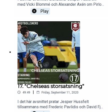
med Vicki Blommé och Alexander Axén om Pirlos
intåg i Juventus som huvudtränare, statusen hos
Play
de reagerande mästarna i Serie A, Dejan
Kulusevskis möjligheter plus mycket mer. God
lyssning!
17. "Chelseas storsatsning"
|
49:49
Friday, September 11, 2020
I det här avsnittet pratar Jesper Hussfelt
tillsammans med Frederic Pavlidis och David Fjäll