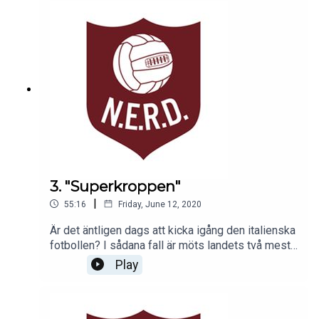
fina sida, och nu är frågan om Edinson Cavani blir
hans anfallskamrat nästa år. Och vilken klubb bör
Thiago Silva välja härnäst?
3. "Superkroppen"
|
55:16
Friday, June 12, 2020
Är det äntligen dags att kicka igång den italienska
fotbollen? I sådana fall är möts landets två mest
framgångsrika klubbarna genom tiderna redan
Play
under fredagskvällen då Cristiano Ronaldos
Juventus gästas av Milan i Coppa Italia. Hur var
stämningen i Sevilla inför det andalusiska