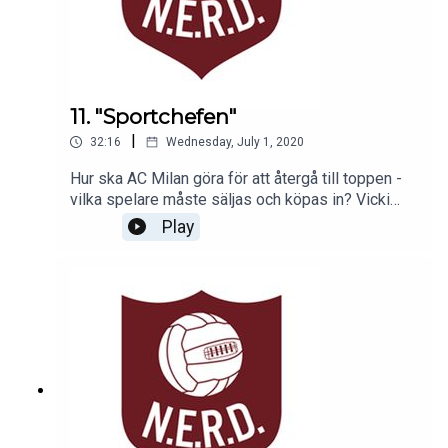
11. "Sportchefen"
|
32:16
Wednesday, July 1, 2020
Hur ska AC Milan göra för att återgå till toppen -
vilka spelare måste säljas och köpas in? Vicki
Blommé har fått rollen som Milans nya sportchef
Play
och hon berättar sina planer i detta avsnitt
samtidigt som panelen med Jesper Hussfelt,
Emelie Ölander och Matias Concha diskuterar
hennes beslut.