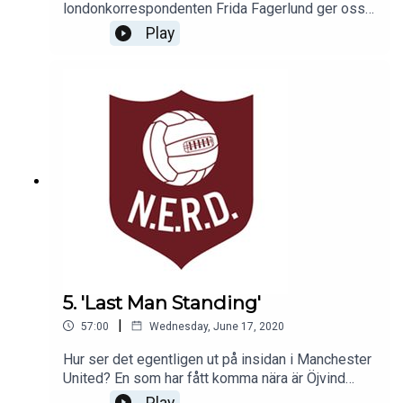
londonkorrespondenten Frida Fagerlund ger oss
en rapport. Jesper Hussfelt och Vicki Blommé
Play
ger er de senaste inför helgens omstart i Serie A
och berättar om de fina scenerna när Gennaro
Gattuso fick ta emot Coppa Italia-pokalen med
sitt Napoli i onsdags.
5. 'Last Man Standing'
|
57:00
Wednesday, June 17, 2020
Hur ser det egentligen ut på insidan i Manchester
United? En som har fått komma nära är Öjvind
Alsaker som har skrivit boken om Solskjaers
Play