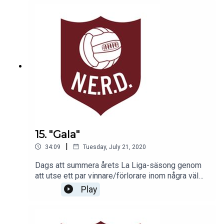
stort - håll utkik. Till dess, god lyssning!
15. "Gala"
|
34:09
Tuesday, July 21, 2020
Dags att summera årets La Liga-säsong genom
att utse ett par vinnare/förlorare inom några väl
valda kategorier med Jesper Hussfelt, Alexandra
Play
Jonson, Christopher Kviborg och Marcelo
Fernández Figueroa. God lyssning!