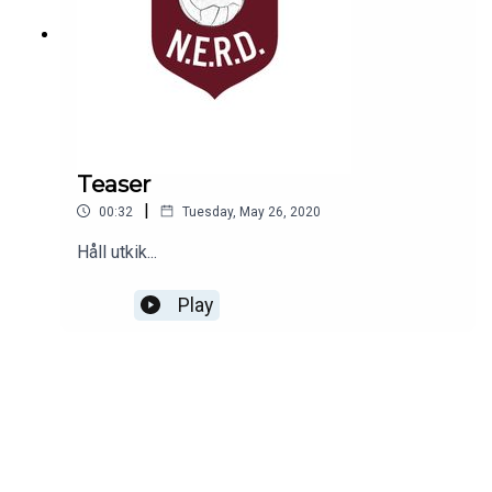
och adjö till en baskisk anti-hjälte som höjde sin
status för varje år och slutade med flaggan i topp.
Teaser
|
00:32
Tuesday, May 26, 2020
Håll utkik...
Play