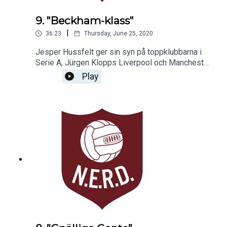
9. "Beckham-klass"
|
36:23
Thursday, June 25, 2020
Jesper Hussfelt ger sin syn på toppklubbarna i
Serie A, Jürgen Klopps Liverpool och Manchester
Uniteds positiva formkurva. Dessutom berättar
Play
Alexandra Jonson en sann fotbollssaga.