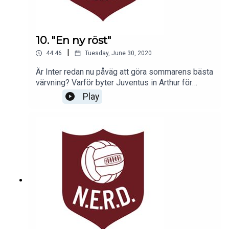
10. "En ny röst"
|
44:46
Tuesday, June 30, 2020
Är Inter redan nu påväg att göra sommarens bästa
värvning? Varför byter Juventus in Arthur för
Pjanic? Håller Arsenal på att tappa sin juvel?
Play
Detta och mycket mer i dagens avsnitt.