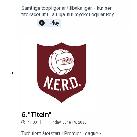
Samtliga toppligor är tillbaka igen - hur ser
titelracet ut i La Liga, hur mycket ogillar Roy
Keane egentligen David De Gea och hur bra kan
Play
Antonio Contes trio i Inter bli?
6. "Titeln"
|
41:00
Friday, June 19, 2020
Turbulent återstart i Premier League -