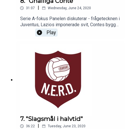
8. ”Gnälliga Conte”
|
31:07
Wednesday, June 24, 2020
Serie A-fokus Panelen diskuterar - frågetecknen i
Juventus, Lazios imponerade svit, Contes bygge,
Atalantas effektivitet och Zlatans framtid.
Play
7. "Slagsmål i halvtid"
|
36:22
Tuesday, June 23, 2020