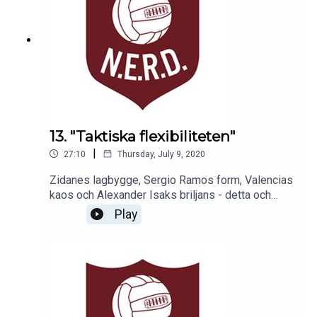
13. "Taktiska flexibiliteten"
|
27:10
Thursday, July 9, 2020
Zidanes lagbygge, Sergio Ramos form, Valencias
kaos och Alexander Isaks briljans - detta och
mycket mer pratar Jesper Hussfelt, Christopher
Play
Kviborg, Alexandra Jonson och Marcelo
Fernández Figueroa om. God lyssning!