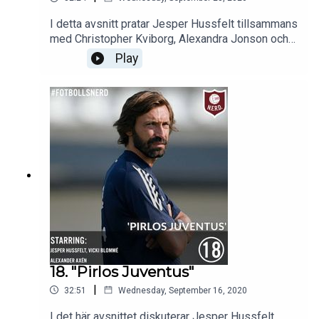
I detta avsnitt pratar Jesper Hussfelt tillsammans
med Christopher Kviborg, Alexandra Jonson och
Marcelo Fernández Figueroa om läget i
Play
Barcelona, Messis framtid, grunden till
oroligheterna plus mycket mer. God lyssning!
18. "Pirlos Juventus"
|
32:51
Wednesday, September 16, 2020
I det här avsnittet diskuterar Jesper Hussfelt