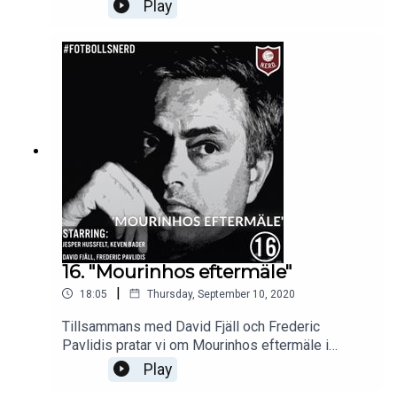
om Chelseas nya satsning, vad statusen är i
Play
London-klubben, de senaste årets tränarbyten,
Lampards intåg som tränare plus mycket mer.
God lyssning!
16. "Mourinhos eftermäle"
|
18:05
Thursday, September 10, 2020
Tillsammans med David Fjäll och Frederic
Pavlidis pratar vi om Mourinhos eftermäle i
Chelsea. Ett längre snack med dessa herrar får ni
Play
imorgon. I det avsnittet pratar vi om Chelsea i