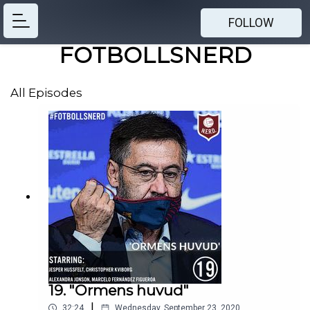
FOLLOW
FOTBOLLSNERD
All Episodes
19. "Ormens huvud"
|
32:24
Wednesday, September 23, 2020