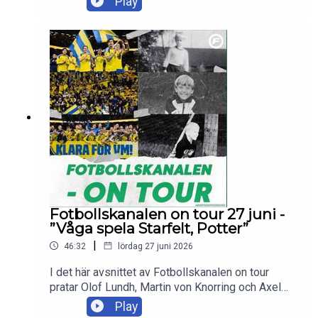
Play
lägret, gårdagens intervjurunda och svarar på flera
lyssnarfrågor.Skicka in dina tankar och frågor till
olof.lundh@tv4.se , martin.vonknorring@tv4.se
eller axel.pileby@tv4.se
Fotbollskanalen on tour 27 juni -
”Våga spela Starfelt, Potter”
|
46:32
lördag 27 juni 2026
I det här avsnittet av Fotbollskanalen on tour
pratar Olof Lundh, Martin von Knorring och Axel
Pileby om det senaste från det svenska VM-
Play
lägret och vilket landslag Sverige med 99,99