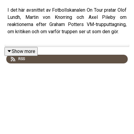
I det här avsnittet av Fotbollskanalen On Tour pratar Olof
Lundh, Martin von Knorring och Axel Pileby om
reaktionerna efter Graham Potters VM-trupputtagning,
om kritiken och om varför truppen ser ut som den gör.
Show more
Skicka in dina tankar och frågor till olof.lundh@tv4.se
RSS
eller martin.vonknorring@tv4.se