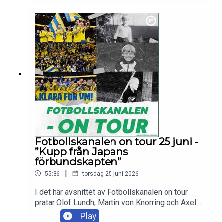
reaktionerna efter matchen och vad som väntar
Sverige i VM-slutspelet.Skicka in dina tankar och
frågor till olof.lundh@tv4.se ,
martin.vonknorring@tv4.se eller
axel.pileby@tv4.se
Fotbollskanalen on tour 25 juni -
”Kupp från Japans
förbundskapten”
|
55:36
torsdag 25 juni 2026
I det här avsnittet av Fotbollskanalen on tour
pratar Olof Lundh, Martin von Knorring och Axel
Pileby om förutsättningarna och statusen i det
Play