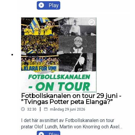
Pileby om det svenska VM-lägret inför kvällens
Play
VM-rysare mot Frankrike, samt svarar på flera
lyssnarfrågor.Skicka in dina tankar och frågor till
olof.lundh@tv4.se , martin.vonknorring@tv4.se
eller axel.pileby@tv4.se
Fotbollskanalen on tour 29 juni -
”Tvingas Potter peta Elanga?”
|
32:30
måndag 29 juni 2026
I det här avsnittet av Fotbollskanalen on tour
pratar Olof Lundh, Martin von Knorring och Axel
Pileby om det senaste från det svenska VM-
Play