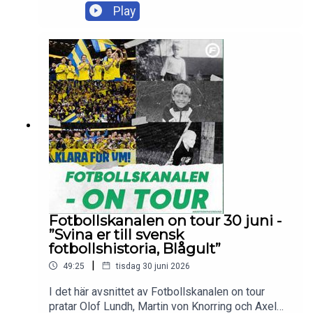
om Sveriges förlust mot Frankrike och
Play
reaktionerna efter matchen, samt svarar på
lyssnarfrågor med mera.Skicka in dina tankar och
frågor till olof.lundh@tv4.se ,
martin.vonknorring@tv4.se eller
axel.pileby@tv4.se
Fotbollskanalen on tour 30 juni -
”Svina er till svensk
fotbollshistoria, Blågult”
|
49:25
tisdag 30 juni 2026
I det här avsnittet av Fotbollskanalen on tour
pratar Olof Lundh, Martin von Knorring och Axel