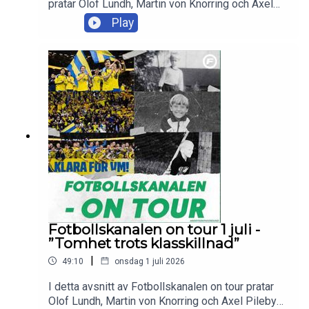
pratar Olof Lundh, Martin von Knorring och Axel
Pileby om Graham Potters presskonferens och
Play
om det som komma skall för Sveriges
herrlandslag. Trion svarar även på flera
lyssnarfrågor och tackar för sig efter den
svenska VM-sommaren.Skicka in dina tankar och
frågor till olof.lundh@tv4.se ,
martin.vonknorring@tv4.se eller
axel.pileby@tv4.se
Fotbollskanalen on tour 1 juli -
”Tomhet trots klasskillnad”
|
49:10
onsdag 1 juli 2026
I detta avsnitt av Fotbollskanalen on tour pratar
Olof Lundh, Martin von Knorring och Axel Pileby