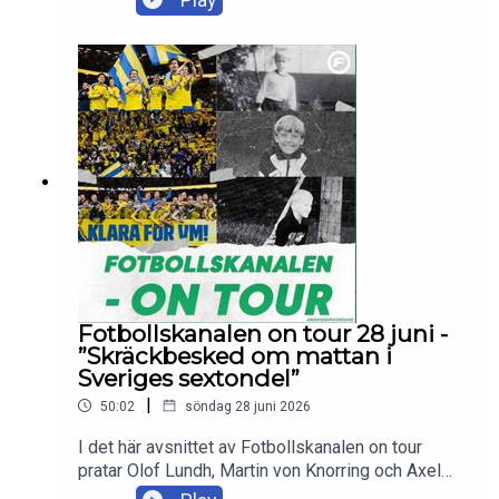
lägret inför tisdagens match mot Frankrike, samt
svarar på lyssnarfrågor.Skicka in dina tankar och
frågor till olof.lundh@tv4.se ,
martin.vonknorring@tv4.se eller
axel.pileby@tv4.se
Fotbollskanalen on tour 28 juni -
”Skräckbesked om mattan i
Sveriges sextondel”
|
50:02
söndag 28 juni 2026
I det här avsnittet av Fotbollskanalen on tour
pratar Olof Lundh, Martin von Knorring och Axel
Pileby om det senaste från det svenska VM-