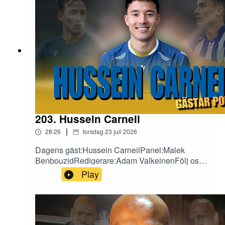
203. Hussein Carneil
|
28:26
torsdag 23 juli 2026
Dagens gäst:Hussein CarneilPanel:Malek
BenbouzidRedigerare:Adam ValkeinenFölj oss
på sociala medier!X:
Play
https://x.com/fotbollefotbollInstagram:
https://www.instagram.com/fotbollarfotboll/TikTok
: https://www.tiktok.com/@fotbollarfotboll