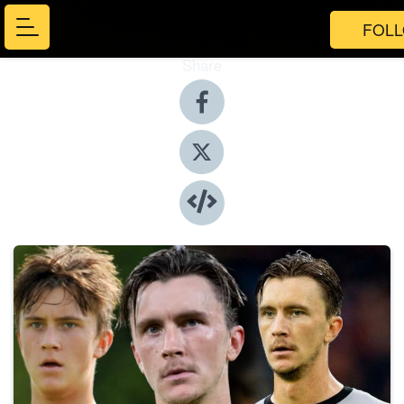
FOL
Share