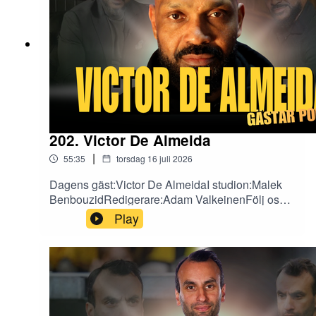
202. Victor De Almeida
|
55:35
torsdag 16 juli 2026
Dagens gäst:Victor De AlmeidaI studion:Malek
BenbouzidRedigerare:Adam ValkeinenFölj oss
på sociala medier!X:
Play
https://x.com/fotbollefotbollInstagram:
https://www.instagram.com/fotbollarfotboll/TikTok
: https://www.tiktok.com/@fotbollarfotboll