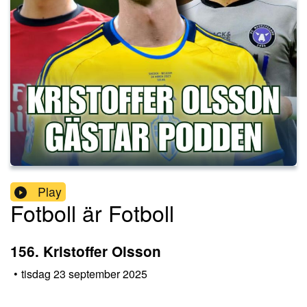
Play
Fotboll är Fotboll
156. Kristoffer Olsson
•
tisdag 23 september 2025