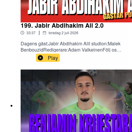
199. Jabir Abdihakim Ali 2.0
|
33:37
torsdag 2 juli 2026
Dagens gäst:Jabir Abdihakim AliI studion:Malek
BenbouzidRedigerare:Adam ValkeinenFölj oss
på sociala medier!X: Fotboll är FotbollInstagram:
Play
fotbollarfotbollTikTok: fotbollarfotboll