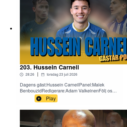
203. Hussein Carneil
|
28:26
torsdag 23 juli 2026
Dagens gäst:Hussein CarneilPanel:Malek
BenbouzidRedigerare:Adam ValkeinenFölj oss
på sociala medier!X:
Play
https://x.com/fotbollefotbollInstagram:
https://www.instagram.com/fotbollarfotboll/TikTok
: https://www.tiktok.com/@fotbollarfotboll