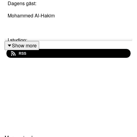
Dagens gäst:
Mohammed Al-Hakim
I studion:
Show more
Malek Benbouzid
RSS
Lukas Bryggman
Redigerare:
Lukas Bryggman