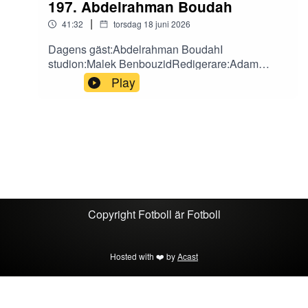
197. Abdelrahman Boudah
|
41:32
torsdag 18 juni 2026
Dagens gäst:Abdelrahman BoudahI
studion:Malek BenbouzidRedigerare:Adam
ValkeinenFölj oss på sociala medier!X: Fotboll är
Play
FotbollInstagram: fotbollarfotbollTikTok:
fotbollarfotboll
Copyright
Fotboll är Fotboll
Hosted with ❤️ by
Acast