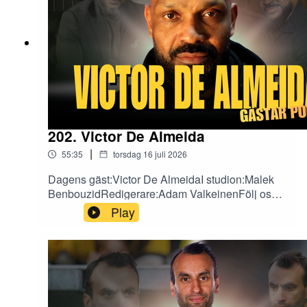
202. Victor De Almeida
|
55:35
torsdag 16 juli 2026
Dagens gäst:Victor De AlmeidaI studion:Malek
BenbouzidRedigerare:Adam ValkeinenFölj oss
på sociala medier!X:
Play
https://x.com/fotbollefotbollInstagram:
https://www.instagram.com/fotbollarfotboll/TikTok
: https://www.tiktok.com/@fotbollarfotboll