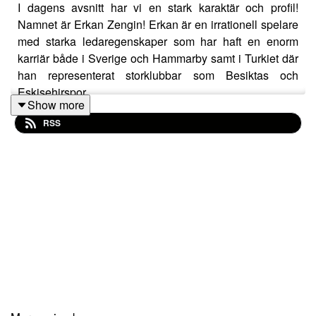
I dagens avsnitt har vi en stark karaktär och profil!
Namnet är Erkan Zengin! Erkan är en irrationell spelare
med starka ledaregenskaper som har haft en enorm
karriär både i Sverige och Hammarby samt i Turkiet där
han representerat storklubbar som Besiktas och
Eskişehirspor.
Show more
RSS
Vi får ta del om hans fantastiska resa som såklart är
sprängfylld med anekdoter och otroliga minnen. Erkan
som idag är tränare i Haninge har alltid varit en ledare i
samtliga klubbar han representerat , i avsnittet går han
igenom syn på ledarskap , sitt fotbollsöga samt hans
succésäsong där IFK Haninge vinner sin division 2
serie med hela 16 poäng med Erkan som coach och
spelande tränare. Erkan har spelat ihop med fantastiska
spelare som Hugo Almeida , Ricardo Quaresma samt
Guti Hernandez men trots alla namn så menar Erkan att