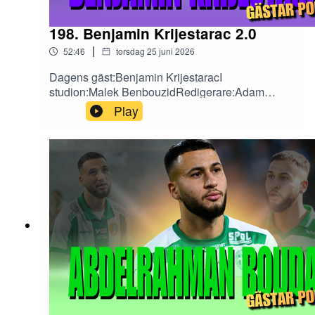
198. Benjamin Krijestarac 2.0
|
52:46
torsdag 25 juni 2026
Dagens gäst:Benjamin KrijestaracI
studion:Malek BenbouzidRedigerare:Adam
ValkeinenFölj oss på sociala medier!X: Fotboll är
Play
FotbollInstagram: fotbollarfotbollTikTok:
fotbollarfotboll