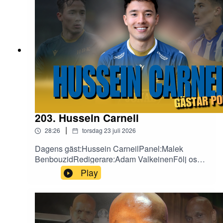
203. Hussein Carneil
|
28:26
torsdag 23 juli 2026
Dagens gäst:Hussein CarneilPanel:Malek
BenbouzidRedigerare:Adam ValkeinenFölj oss
på sociala medier!X:
Play
https://x.com/fotbollefotbollInstagram:
https://www.instagram.com/fotbollarfotboll/TikTok
: https://www.tiktok.com/@fotbollarfotboll