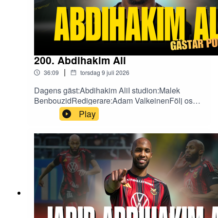
200. Abdihakim Ali
|
36:09
torsdag 9 juli 2026
Dagens gäst:Abdihakim AliI studion:Malek
BenbouzidRedigerare:Adam ValkeinenFölj oss
på sociala medier!X:
Play
https://x.com/fotbollefotbollInstagram:
https://www.instagram.com/fotbollarfotboll/TikTok
: https://www.tiktok.com/@fotbollarfotboll