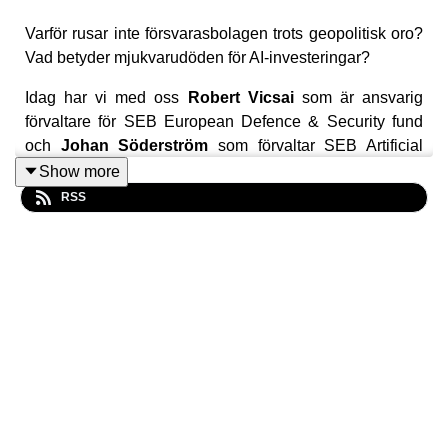
Varför rusar inte försvarasbolagen trots geopolitisk oro?
Vad betyder mjukvarudöden för AI-investeringar?
Idag har vi med oss
Robert Vicsai
som är ansvarig
förvaltare för SEB European Defence & Security fund
och
Johan Söderström
som förvaltar SEB Artificial
Intelligence fund.
Show more
RSS
Prissätter börsen risk och potential rätt och varför
geopolitisk oro inte alltid betyder stigande aktiekurser.
Är börsen verkligen rationell, eller är det något vi
missar?
Viktig information
Detta marknadsföringsmaterial är endast avsett som
allmän information och ska inte tolkas som