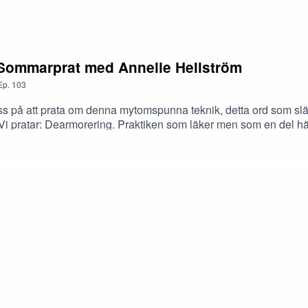
 Tiger och Elin Bååth 2020
 Sommarprat med Annelie Hellström
information.
Ep.
103
s på att prata om denna mytomspunna teknik, detta ord som slängs
 Vi pratar: Dearmorering. Praktiken som läker men som en del hä
 vår gäst Annelie Hellström, Joy 4 Life, så samtalar vi om det hon
h upplevt både det ena och det andra. Ett roligt, varmt, nyfiket 
elie-hellstromRedaktion: Rebecca Tiger, Veronica Näslund, Olof 
 Patreon: https://www.patreon.com/formodrarsmaktSnacka med lik
Eldin Earth WitchKontakt: www.formodrarsmakt.comFörmödrars
.com/privacy for more information.