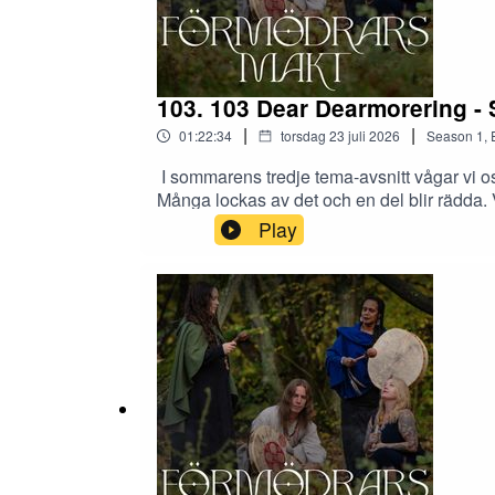
Kontakt:
www.formodrarsmakt.com
Förmödrars Makt en Podcast grundad av Rebecca
103. 103 Dear Dearmorering -
Hosted on Acast. See
acast.com/privacy
for more 
|
|
01:22:34
torsdag 23 juli 2026
Season
1
,
I sommarens tredje tema-avsnitt vågar vi os
Många lockas av det och en del blir rädda.
tekniker och hur går det egentligen till? Med
Play
metoden, där hon lär ut, har tagit del av oc
ciceronen.Länk: https://joy4life.se/om-ann
Theresia Billberg Vill du stötta oss? Bli
du musiken i podden? Musiken skapad av 
Elin Bååth 2020Hosted on Acast. See acast