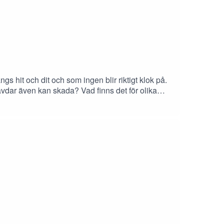
 hit och dit och som ingen blir riktigt klok på.
vdar även kan skada? Vad finns det för olika
 stött på i sin snart 25 åriga erfarenhet av
och vindlande avsnitt med den bästa
Lindqvist och Emilia BlomKlipp och mix:
asinnade: Eftersnacksgruppen på FacebookGillar
 Makt en Podcast grundad av Rebecca Tiger och