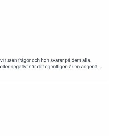
vi tusen frågor och hon svarar på dem alla.
el eller negativt när det egentligen är en angenäm
nkla sätt som Marika. Deepthroat för henne är som
xinspiration.seInstagram:
 Lindqvist och Emilia BlomKlipp och mix:
asinnade: Eftersnacksgruppen på FacebookGillar
 Makt en Podcast grundad av Rebecca Tiger och