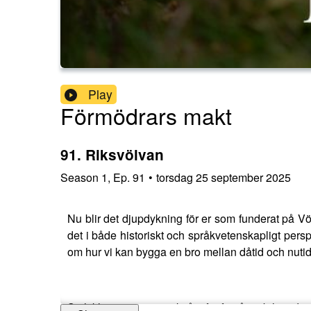
Play
Förmödrars makt
91. Riksvölvan
Season
1
,
Ep.
91
•
torsdag 25 september 2025
Nu blir det djupdykning för er som funderat på Vö
det i både historiskt och språkvetenskapligt persp
om hur vi kan bygga en bro mellan dåtid och nutid 
Självklart peppar vi också inför femårsjubileum!