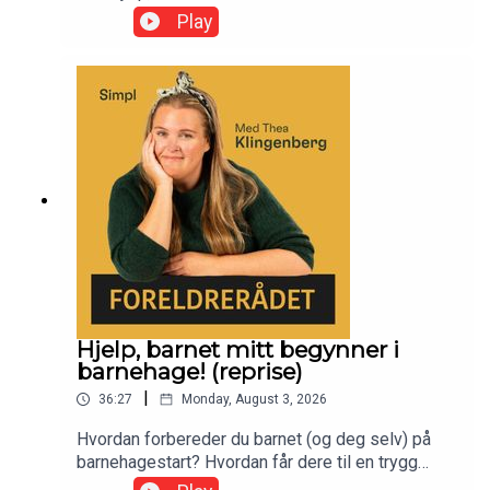
funke. Og IKKE avlys sommeren før den faktisk er
Play
over!
Hjelp, barnet mitt begynner i
barnehage! (reprise)
|
36:27
Monday, August 3, 2026
Hvordan forbereder du barnet (og deg selv) på
barnehagestart? Hvordan får dere til en trygg
tilvenning – og hvordan få til et godt samarbeid