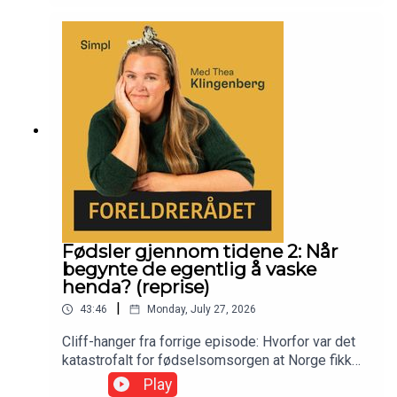
Fødsler gjennom tidene 2: Når
begynte de egentlig å vaske
henda? (reprise)
|
43:46
Monday, July 27, 2026
Cliff-hanger fra forrige episode: Hvorfor var det
katastrofalt for fødselsomsorgen at Norge fikk
sitt eget universitet? Torgrim Sørnes, pensjonert
Play