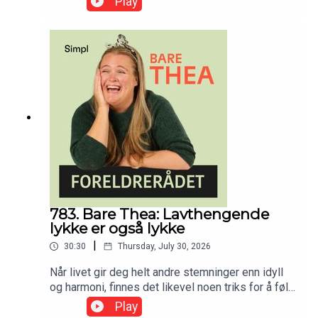
Play
med de som skal møte barnet ditt hver dag? Med
pedagog og barnehagestyrer Line Melvold.
Denne episoden ble først publisert 12.mai 2025
783. Bare Thea: Lavthengende
lykke er også lykke
|
30:30
Thursday, July 30, 2026
Når livet gir deg helt andre stemninger enn idyll
og harmoni, finnes det likevel noen triks for å føle
seg bedre.
Play