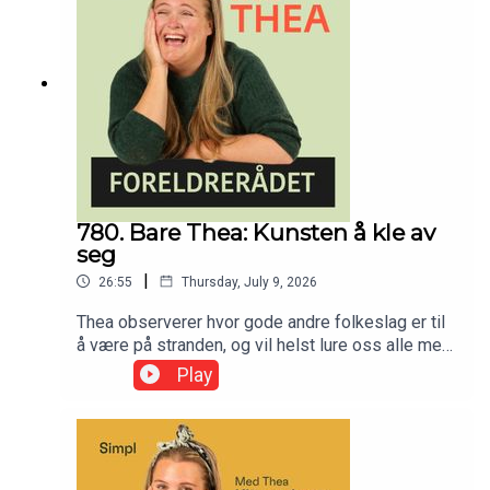
her! Ta med ungene, grav i jorda og bli overbevist
om at du faktisk ikke trenger å dra til syden for å
skape eventyr for ungene dine.
780. Bare Thea: Kunsten å kle av
seg
|
26:55
Thursday, July 9, 2026
Thea observerer hvor gode andre folkeslag er til
å være på stranden, og vil helst lure oss alle med
på en spansk fristrand i to uker (minst), for
Play
folkehelsens skyld.