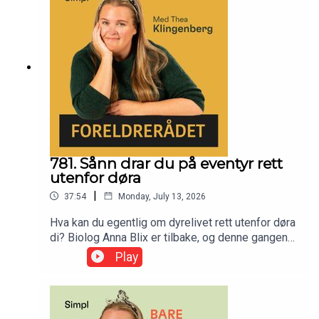
781. Sånn drar du på eventyr rett
utenfor døra
|
37:54
Monday, July 13, 2026
Hva kan du egentlig om dyrelivet rett utenfor døra
di? Biolog Anna Blix er tilbake, og denne gangen
tar hun oss med på et gratis sommereventyr, rett
Play
utenfor døra di. Vi snakker om meitemarker som
besøker hverandre, fugler med hukommelse og
det morsomme livet som venter i fjæra. Ingen
insekter i Norge er farlige, så ingen unnskyldning