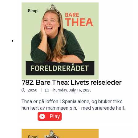
romantiske utviklingen. Han forteller om
«jordmødre» som også var dyrleger, og gikk rett
fra fjøset til fødestua, brenning av morkaker,
overtro og masse, masse bakterier. Episoden ble
først sendt 6.okt 2025
782. Bare Thea: Livets reiseleder
|
28:50
Thursday, July 16, 2026
Thea er på loffen i Spania alene, og bruker triks
hun lært av mammaen sin, - med varierende hell.
Play