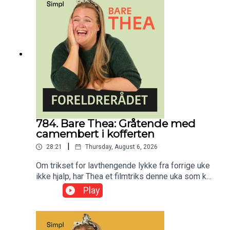
784. Bare Thea: Gråtende med
camembert i kofferten
|
28:21
Thursday, August 6, 2026
Om trikset for lavthengende lykke fra forrige uke
ikke hjalp, har Thea et filmtriks denne uka som kan
funke. Og IKKE avlys sommeren før den faktisk er
Play
over!