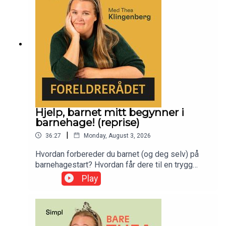
Hjelp, barnet mitt begynner i
barnehage! (reprise)
|
36:27
Monday, August 3, 2026
Hvordan forbereder du barnet (og deg selv) på
barnehagestart? Hvordan får dere til en trygg
tilvenning – og hvordan få til et godt samarbeid
Play
med de som skal møte barnet ditt hver dag? Med
pedagog og barnehagestyrer Line Melvold.
Denne episoden ble først publisert 12.mai 2025