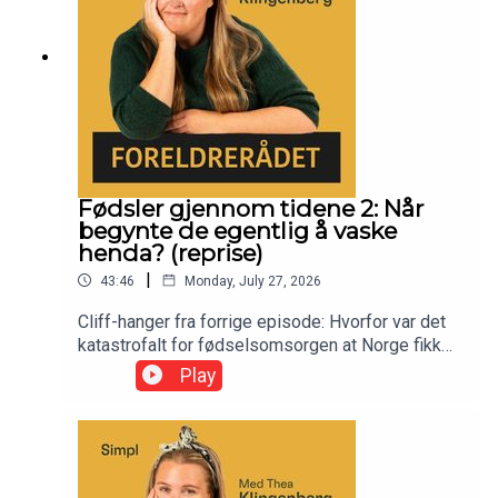
Fødsler gjennom tidene 2: Når
begynte de egentlig å vaske
henda? (reprise)
|
43:46
Monday, July 27, 2026
Cliff-hanger fra forrige episode: Hvorfor var det
katastrofalt for fødselsomsorgen at Norge fikk
sitt eget universitet? Torgrim Sørnes, pensjonert
Play
gynekolog og fødselslege, plukker opp tråden
tidlig på 1800-tallet, da sykehus var farlige på
grunn av null tro på bakterier, ingen håndvask og
blodige frakker som statussymbol. Keisersnitt,
fosterovervåkning og bedøvelse gjør etter hvert