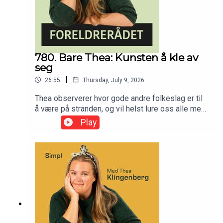
780. Bare Thea: Kunsten å kle av
seg
|
26:55
Thursday, July 9, 2026
Thea observerer hvor gode andre folkeslag er til
å være på stranden, og vil helst lure oss alle med
på en spansk fristrand i to uker (minst), for
Play
folkehelsens skyld.