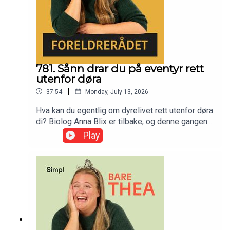
781. Sånn drar du på eventyr rett
utenfor døra
|
37:54
Monday, July 13, 2026
Hva kan du egentlig om dyrelivet rett utenfor døra
di? Biolog Anna Blix er tilbake, og denne gangen
tar hun oss med på et gratis sommereventyr, rett
Play
utenfor døra di. Vi snakker om meitemarker som
besøker hverandre, fugler med hukommelse og
det morsomme livet som venter i fjæra. Ingen
insekter i Norge er farlige, så ingen unnskyldning
her! Ta med ungene, grav i jorda og bli overbevist
om at du faktisk ikke trenger å dra til syden for å
skape eventyr for ungene dine.