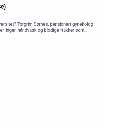
se)
niversitet? Torgrim Sørnes, pensjonert gynekolog
erier, ingen håndvask og blodige frakker som
dt. Torgrim rister også i dagens fødselsomsorg og