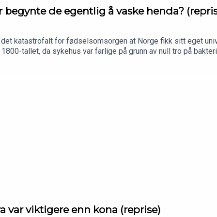
 begynte de egentlig å vaske henda? (repri
r det katastrofalt for fødselsomsorgen at Norge fikk sitt eget u
 1800-tallet, da sykehus var farlige på grunn av null tro på bakt
g og bedøvelse gjør etter hvert sitt inntog, både på godt og von
utter å virke? Episoden ble først publisert 13. okt 2025.
 var viktigere enn kona (reprise)