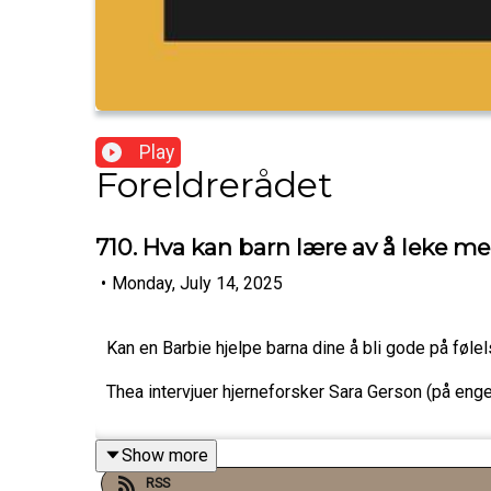
Play
Foreldrerådet
710. Hva kan barn lære av å leke m
•
Monday, July 14, 2025
Kan en Barbie hjelpe barna dine å bli gode på føl
Thea intervjuer hjerneforsker Sara Gerson (på engel
Show more
RSS