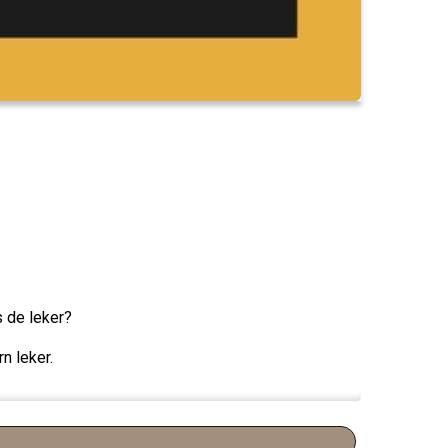
s de leker?
n leker.