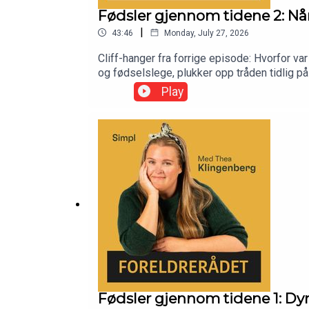
Fødsler gjennom tidene 2: Når
|
43:46
Monday, July 27, 2026
Cliff-hanger fra forrige episode: Hvorfor va
og fødselslege, plukker opp tråden tidlig på
statussymbol. Keisersnitt, fosterovervåknin
Play
skuer fremover: Hva skjer hvis antibiotika sl
Fødsler gjennom tidene 1: Dyra