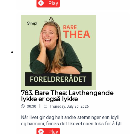
tilvenning – og hvordan få til et godt samarbeid
Play
med de som skal møte barnet ditt hver dag? Med
pedagog og barnehagestyrer Line Melvold.
Denne episoden ble først publisert 12.mai 2025
783. Bare Thea: Lavthengende
lykke er også lykke
|
30:30
Thursday, July 30, 2026
Når livet gir deg helt andre stemninger enn idyll
og harmoni, finnes det likevel noen triks for å føle
seg bedre.
Play