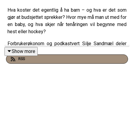
Hva koster det egentlig å ha barn – og hva er det som
gjør at budsjettet sprekker? Hvor mye må man ut med for
en baby, og hva skjer når tenåringen vil begynne med
hest eller hockey?
Forbrukerøkonom og podkastvert Silje Sandmæl deler
konkrete tall, egne erfaringer og råd om hvordan vi kan ta
Show more
bedre valg for både lommeboka og barna våre. Hva er
RSS
egentlig et “kosebudsjett”? Og hvem bestemmer hva
barnet ditt
trenger
?