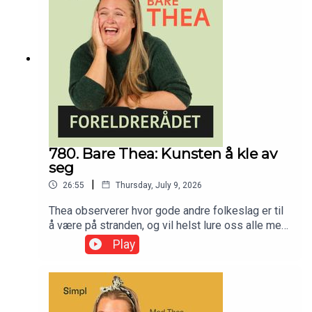
her! Ta med ungene, grav i jorda og bli overbevist
om at du faktisk ikke trenger å dra til syden for å
skape eventyr for ungene dine.
780. Bare Thea: Kunsten å kle av
seg
|
26:55
Thursday, July 9, 2026
Thea observerer hvor gode andre folkeslag er til
å være på stranden, og vil helst lure oss alle med
på en spansk fristrand i to uker (minst), for
Play
folkehelsens skyld.