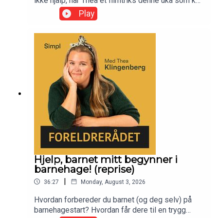
ikke hjalp, har Thea et filmtriks denne uka som kan
funke. Og IKKE avlys sommeren før den faktisk er
Play
over!
Hjelp, barnet mitt begynner i
barnehage! (reprise)
|
36:27
Monday, August 3, 2026
Hvordan forbereder du barnet (og deg selv) på
barnehagestart? Hvordan får dere til en trygg