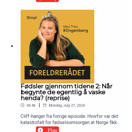
Fødsler gjennom tidene 2: Når
begynte de egentlig å vaske
henda? (reprise)
|
43:46
Monday, July 27, 2026
Cliff-hanger fra forrige episode: Hvorfor var det
katastrofalt for fødselsomsorgen at Norge fikk
sitt eget universitet? Torgrim Sørnes, pensjonert
Play