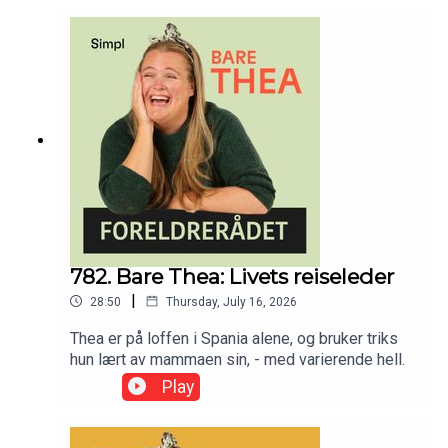
romantiske utviklingen. Han forteller om
«jordmødre» som også var dyrleger, og gikk rett
fra fjøset til fødestua, brenning av morkaker,
overtro og masse, masse bakterier. Episoden ble
først sendt 6.okt 2025
782. Bare Thea: Livets reiseleder
|
28:50
Thursday, July 16, 2026
Thea er på loffen i Spania alene, og bruker triks
hun lært av mammaen sin, - med varierende hell.
Play