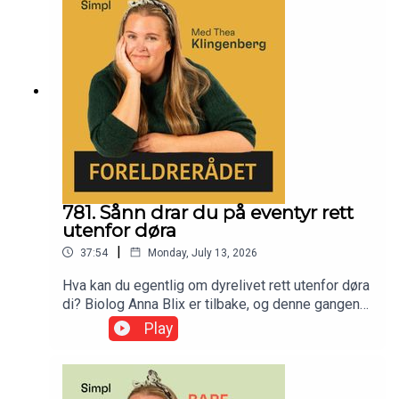
781. Sånn drar du på eventyr rett
utenfor døra
|
37:54
Monday, July 13, 2026
Hva kan du egentlig om dyrelivet rett utenfor døra
di? Biolog Anna Blix er tilbake, og denne gangen
tar hun oss med på et gratis sommereventyr, rett
Play
utenfor døra di. Vi snakker om meitemarker som
besøker hverandre, fugler med hukommelse og
det morsomme livet som venter i fjæra. Ingen
insekter i Norge er farlige, så ingen unnskyldning