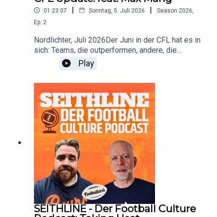
|
|
01:23:07
Sonntag, 5. Juli 2026
Season
2026
,
Ep.
2
Nordlichter, Juli 2026Der Juni in der CFL hat es in
sich: Teams, die outperformen, andere, die
enttäuschen, generationelle Quarterbacks und
Play
unfassbar starke Offenses. Wir sprechen auch
über die aktuelle Stadionsituation wegen der
WM.Und dann haben wir ein ganz großes Special:
Zu Gast für ein Interview ist Maximilian Mang,
deutscher Tight End bei den Hamilton Tiger Cats,
bereits jetzt der erfolgreichste europäischen
Spieler der Liga. Wir sprechen mit ihm.
SEITHLINE - Der Football Culture