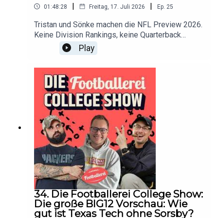
|
|
01:48:28
Freitag, 17. Juli 2026
Ep.
25
Tristan und Sönke machen die NFL Preview 2026.
Keine Division Rankings, keine Quarterback
Analysen. Sondern: Was sind die Themen, die
Play
diese Saison beherrschen werden? Worüber wird
zwischen den Gamedays geredet? Und weil jede
Saison ein Filmplakat verdient: Was wären die
Taglines der Teams?
34. Die Footballerei College Show:
Die große BIG12 Vorschau: Wie
gut ist Texas Tech ohne Sorsby?