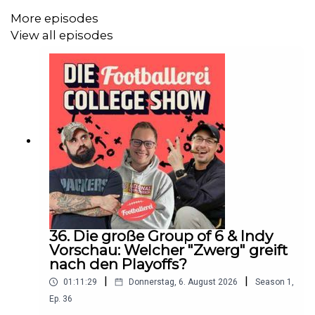
Mediendeals, Regeländerungen, Rivalitäten und
More episodes
sonstiger nordischer Eigenheiten, vom Auftakt in dieser
View all episodes
Woche bis zum 113. Grey Cup🏆 im November
Eine Produktion von Seithmaschine im Footballerei
Netzwerk.
Konzept und Realisation: Tristan Seith und Sönke Ulrichs
36. Die große Group of 6 & Indy
Musik: Tim Sander
Vorschau: Welcher "Zwerg" greift
nach den Playoffs?
|
|
01:11:29
Donnerstag, 6. August 2026
Season
1
,
Producer: Tristan Seith
Ep.
36