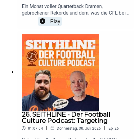
Ein Monat voller Quarterback Dramen,
gebrochener Rekorde und dem, was die CFL bei
Special Teams fundamental von der NFL
Play
unterscheidet. Dazu die Zahlen, die Trends und
die Kanadier, auf die man diese Saison achten
sollte.
26. SEITHLINE - Der Football
Culture Podcast: Targeting
|
|
01:07:04
Donnerstag, 30. Juli 2026
Ep.
26