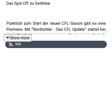
Das Spin Off zu Seithline
Pünktlich zum Start der neuen CFL-Saison gibt es eine
Premiere: Mit “Nordlichter - Das CFL Update” startet bei
der Footballerei der erste Podcast außerhalb
Show more
Nordamerikas, der sich ausschließlich der Canadian
RSS
Football League widmet.
Drei Downs. Zwölf Mann. 9 Teams. Ein 65 Yards breites
Feld und ein Punkt, der Rouge heißt. Die Kanadier
spielen den eigensinnigsten Football der Welt, und der
verdient eine eigene Bühne.
Tristan und Sönke nehmen euch ab sofort jeden ersten
Montag im Monat mit durch eine Saison voller neuer